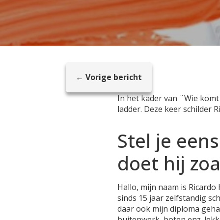
← Vorige bericht
In het kader van ¨Wie komt
ladder. Deze keer schilder R
Stel je een
doet hij zoa
Hallo, mijn naam is Ricardo 
sinds 15 jaar zelfstandig s
daar ook mijn diploma geha
buitenwerk, boten enz. lekk