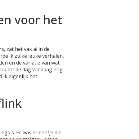
en voor het
, zat het vak al in de
de ik zulke leuke verhalen,
den en de variatie van wat
n ook tot de dag vandaag nog
 ik eigenlijk het
link
ega´s. Er was er eentje die