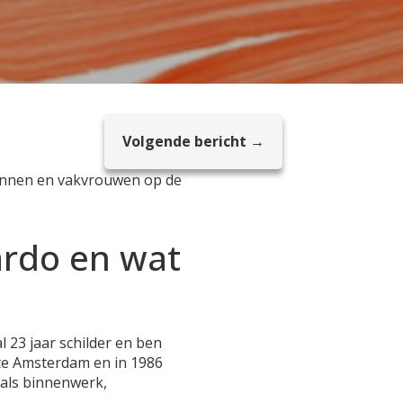
Volgende bericht →
mannen en vakvrouwen op de
cardo en wat
l 23 jaar schilder en ben
N te Amsterdam en in 1986
oals binnenwerk,