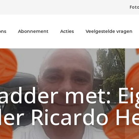
Foto
ons
Abonnement
Acties
Veelgestelde vragen
adder met: E
der Ricardo H