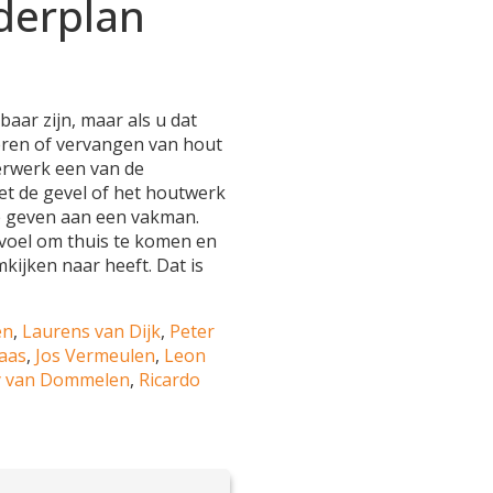
lderplan
aar zijn, maar als u dat
areren of vervangen van hout
erwerk een van de
met de gevel of het houtwerk
te geven aan een vakman.
evoel om thuis te komen en
mkijken naar heeft. Dat is
en
,
Laurens van Dijk
,
Peter
aas
,
Jos Vermeulen
,
Leon
 van Dommelen
,
Ricardo