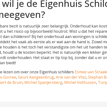
 wil je de Eigenhuis Schi
meegeven?
re bezit is natuurlijk zeer belangrijk. Onderhoud kan kostb
opt u het risico op bijvoorbeeld houtrot. Wist u dat het rep
t dan schilderen? Bij het onderhoud aan woningen is schild
ntdekt het vaak als eerste als er wat aan de hand is. Zowel 
te houden is het toch het verstandigste om het uit handen 
 houdt u de kosten beperkt. Het is natuurlijk een lekker g
rdt onderhouden. Het staat er tip top bij, zonder dat u er o
an biedt!
e lezen om over onze Eigenhuis schilders
Esmee van Straal
o Gorree
,
Geurt Aangeenbrug
,
Arie van der Vlist
,
Stephan B
Gert de Bruin
,
Michiel Spanjersberg
,
Michel Velthuizen
,
Tony