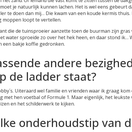
in het zand. Of iemand die vast komt te zitten tussen de dak
 moet je natuurlijk kunnen lachen. Het is wel eens gebeurt d
eller te doen dan mij… Die kwam van een koude kermis thuis.
 moppen loopt te vertellen.
klant die de tuinsproeier aanzette toen de buurman zijn gras
Het water sproeide zo over het hek heen, en daar stond ik…
 een bakje koffie gedronken.
assende andere bezighed
op de ladder staat?
bby´s. Uiteraard wel familie en vrienden waar ik graag kom
 met hen voetbal of Formule 1. Maar eigenlijk, het leukste vi
zen en het schilderwerk te kijken.
elke onderhoudstip van 