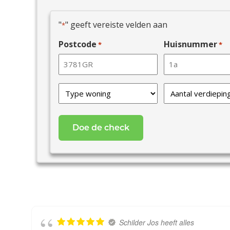
"
" geeft vereiste velden aan
*
Postcode
Huisnummer
*
*
Type
Verdiepingen
van
*
uw
woning
*
Schilder Jos heeft alles