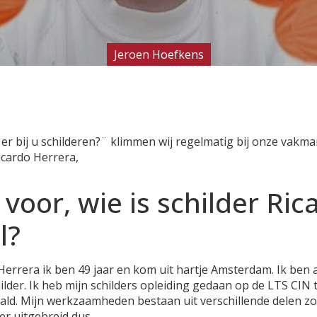
Jeroen Hoefkens
 er bij u schilderen?¨ klimmen wij regelmatig bij onze vak
icardo Herrera,
s voor, wie is schilder Ri
l?
Herrera ik ben 49 jaar en kom uit hartje Amsterdam. Ik ben a
childer. Ik heb mijn schilders opleiding gedaan op de LTS CI
ald. Mijn werkzaamheden bestaan uit verschillende delen z
er uitgebreid dus.