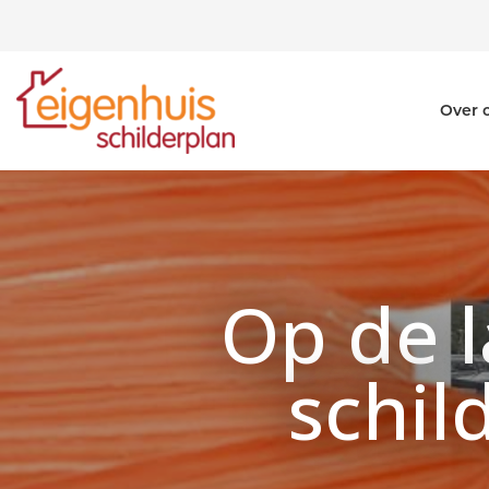
Over 
Op de l
schil