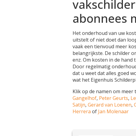
vakschilder
abonnees 
Het onderhoud van uw kostba
uitstelt of niet doet dan lo
vaak een tienvoud meer kos
belangrijkste. De schilder o
enz. Om kosten in de hand 
Door regelmatig onderhoud,
dat u weet dat alles goed wo
wat het Eigenhuis Schilderpl
Klik op de namen om meer t
Gangelhof
,
Peter Geurts
,
Le
Satijn
,
Gerard van Loenen
,
Herrera
of
Jan Molenaar