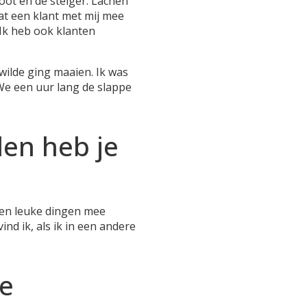
goot en de steiger. Lachen
at een klant met mij mee
 Ik heb ook klanten
 wilde ging maaien. Ik was
 We een uur lang de slappe
en heb je
 en leuke dingen mee
nd ik, als ik in een andere
de