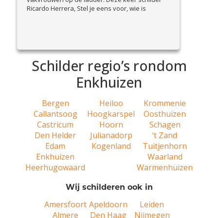
Ricardo Herrera, Stel je eens voor, wie is
schilder Ricardo en wat doet hij zoal? Hallo, mijn
naam is Ricardo Herrera ik ben 49 jaar en kom
View Article
uit hartje Amsterdam. Ik...
Schilder regio’s rondom
Enkhuizen
Bergen
Heiloo
Krommenie
Callantsoog
Hoogkarspel
Oosthuizen
Castricum
Hoorn
Schagen
Den Helder
Julianadorp
‘t Zand
Edam
Kogenland
Tuitjenhorn
Enkhuizen
Waarland
Heerhugowaard
Warmenhuizen
Wij schilderen ook in
Amersfoort
Apeldoorn
Leiden
Almere
Den Haag
Nijmegen