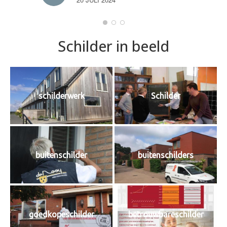
Schilder in beeld
schilderwerk
Schilder
buitenschilder
buitenschilders
goedkopeschilder
betrouwbareschilder