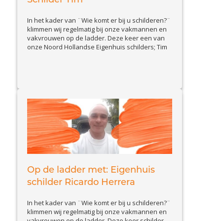
In het kader van ¨Wie komt er bij u schilderen?¨
klimmen wij regelmatig bij onze vakmannen en
vakvrouwen op de ladder. Deze keer een van
onze Noord Hollandse Eigenhuis schilders; Tim
van Vegten. Stel je eens voor, wie is Tim en wat
doet hij zoal? Ik ben Tim van Vegten, 62 jaar en
View Article
afkomstig uit...
Op de ladder met: Eigenhuis
schilder Ricardo Herrera
In het kader van ¨Wie komt er bij u schilderen?¨
klimmen wij regelmatig bij onze vakmannen en
vakvrouwen op de ladder. Deze keer schilder