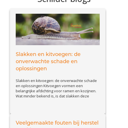
Slakken en kitvoegen: de
onverwachte schade en
oplossingen
Slakken en kitvoegen: de onverwachte schade
en oplossingen Kitvoegen vormen een
belangrijke afdichting voor ramen en kozijnen.
Wat minder bekend is, is dat slakken deze
voegen kunnen aantasten. Slakkenvraat leidt
tot kleine maar belangrijke beschadigingen,
waardoor waterinfiltratie en isolatieproblemen
kunnen ontstaan. In deze blog bespreken we
hoe u schade door slakken herkent en welke
Veelgemaakte fouten bij herstel
View Article
effectieve...