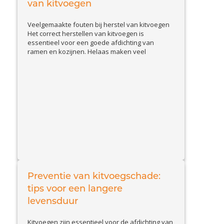
van kitvoegen
Veelgemaakte fouten bij herstel van kitvoegen
Het correct herstellen van kitvoegen is
essentieel voor een goede afdichting van
ramen en kozijnen. Helaas maken veel
huiseigenaren en doe-het-zelvers
veelvoorkomende fouten, waardoor de kit
sneller loslaat of beschadigd raakt. In deze blog
bespreken we de belangrijkste valkuilen en
geven we tips om kitproblemen effectief op te
View Article
lossen....
Preventie van kitvoegschade:
tips voor een langere
levensduur
Kitvoegen zijn essentieel voor de afdichting van