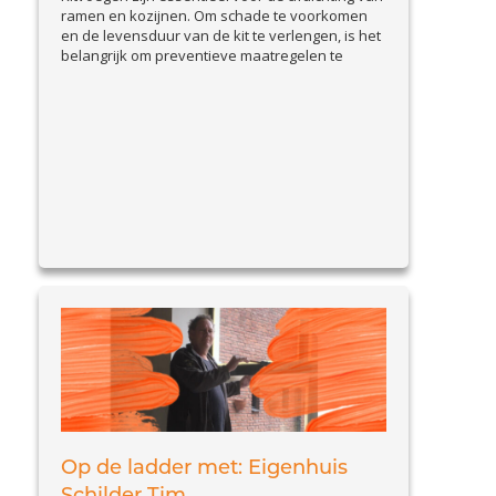
ramen en kozijnen. Om schade te voorkomen
en de levensduur van de kit te verlengen, is het
belangrijk om preventieve maatregelen te
nemen. In deze blog bespreken we praktische
tips om kitvoegen goed te onderhouden en
problemen vroegtijdig te signaleren. Waarom
preventie belangrijk is Beschadigde kitvoegen
View Article
kunnen leiden...
Op de ladder met: Eigenhuis
Schilder Tim