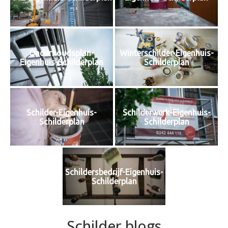
Onderhoudsplan-
Winterschilder-Eigenhuis-
Eigenhuis-Schilderplan
Schilderplan
Schilder-Eigenhuis-
Schilderwerk-Eigenhuis-
Schilderplan
Schilderplan
Schildersbedrijf-Eigenhuis-
Schilderplan
Schilder blogs