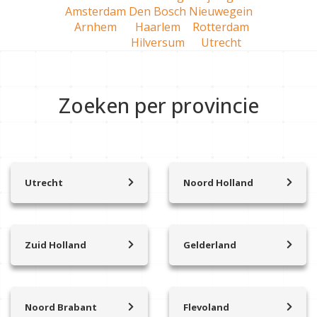
Amsterdam
Den Bosch
Nieuwegein
Arnhem
Haarlem
Rotterdam
Hilversum
Utrecht
Zoeken per provincie
Utrecht
Noord Holland
Achterveld
’t Zand
Amersfoort
Aalsmeer
Amerongen
Abcoude
Zuid Holland
Gelderland
Amersfoort Vathorst
Alkmaar
Alblasserdam
Arnhem
Baarn
Amstelhoek
Albrandswaard
Apeldoorn
Beesd
Amstelveen
Alphen aan den Rijn
Bennekom
Benschop
Amsterdam
Noord Brabant
Flevoland
Barendrecht
Brummen