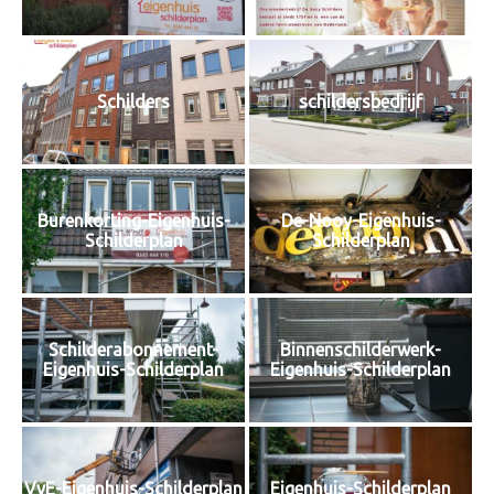
Schilders
schildersbedrijf
Burenkorting-Eigenhuis-
De-Nooy-Eigenhuis-
Schilderplan
Schilderplan
Schilderabonnement-
Binnenschilderwerk-
Eigenhuis-Schilderplan
Eigenhuis-Schilderplan
VvE-Eigenhuis-Schilderplan
Eigenhuis-Schilderplan