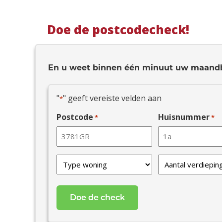
Doe de postcodecheck!
En u weet binnen één minuut uw maand
"
" geeft vereiste velden aan
*
Postcode
Huisnummer
*
*
Type
Verdiepingen
van
*
uw
woning
*