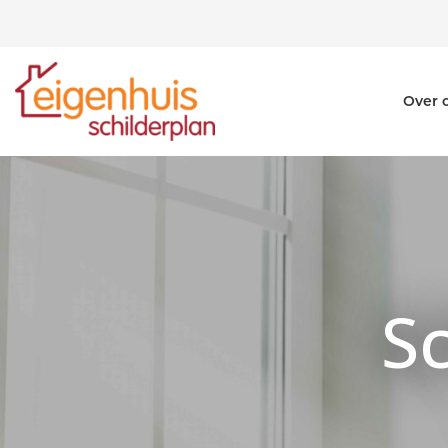
Over 
S