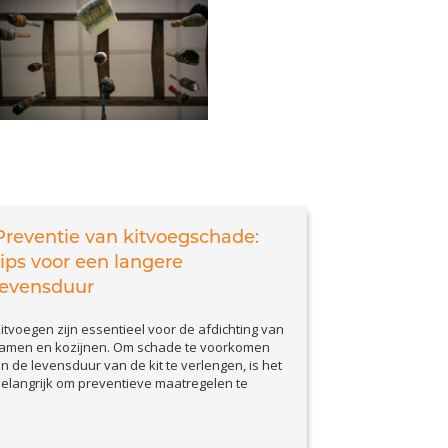
Preventie van kitvoegschade:
tips voor een langere
levensduur
itvoegen zijn essentieel voor de afdichting van
amen en kozijnen. Om schade te voorkomen
n de levensduur van de kit te verlengen, is het
elangrijk om preventieve maatregelen te
emen. In deze blog bespreken we praktische
ips om kitvoegen goed te onderhouden en
roblemen vroegtijdig te signaleren. Waarom