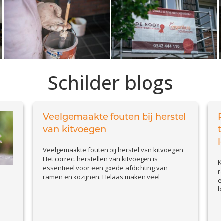
Schilder blogs
Veelgemaakte fouten bij herstel
van kitvoegen
Veelgemaakte fouten bij herstel van kitvoegen
Het correct herstellen van kitvoegen is
K
essentieel voor een goede afdichting van
r
ramen en kozijnen. Helaas maken veel
e
huiseigenaren en doe-het-zelvers
b
veelvoorkomende fouten, waardoor de kit
n
sneller loslaat of beschadigd raakt. In deze blog
t
bespreken we de belangrijkste valkuilen en
p
geven we tips om kitproblemen effectief op te