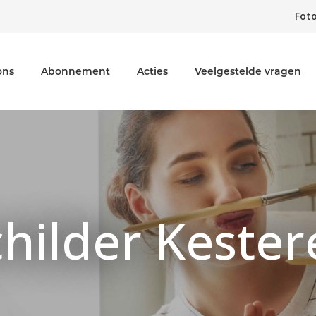
Foto
ons
Abonnement
Acties
Veelgestelde vragen
childer Kester