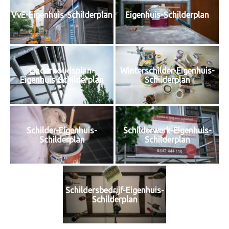
VvE-Eigenhuis-Schilderplan
Eigenhuis-Schilderplan
Onderhoudsplan-
Winterschilder-Eigenhuis-
Eigenhuis-Schilderplan
Schilderplan
Schilder-Eigenhuis-
Schilderwerk-Eigenhuis-
Schilderplan
Schilderplan
Schildersbedrijf-Eigenhuis-
Schilderplan