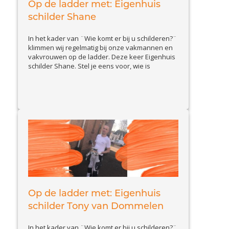
Op de ladder met: Eigenhuis
schilder Shane
In het kader van ¨Wie komt er bij u schilderen?¨
klimmen wij regelmatig bij onze vakmannen en
vakvrouwen op de ladder. Deze keer Eigenhuis
schilder Shane. Stel je eens voor, wie is
Eigenhuis schilder Shane en wat doet hij zoal? Ik
ben Shane van Essen, ben 34 jaar en kom uit
View Article
Zeist. Ik ben zelfstandig...
Op de ladder met: Eigenhuis
schilder Tony van Dommelen
In het kader van ¨Wie komt er bij u schilderen?¨