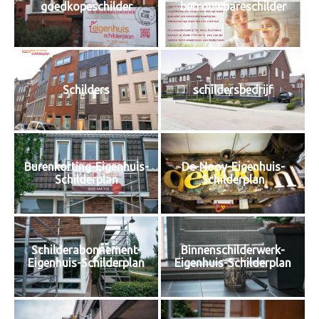
goedkopeschilder
betrouwbareschilder
Schilders
schildersbedrijf
Burenkorting-Eigenhuis-
De-Nooy-Eigenhuis-
Schilderplan
Schilderplan
Schilderabonnement-
Binnenschilderwerk-
Eigenhuis-Schilderplan
Eigenhuis-Schilderplan