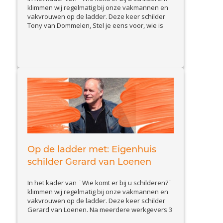
klimmen wij regelmatig bij onze vakmannen en
vakvrouwen op de ladder. Deze keer schilder
Tony van Dommelen, Stel je eens voor, wie is
schilder Tony en wat doet hij zoal? Ik ben Tony
van Dommelen ik heb sinds 1 april 2019 mijn
View Article
eigen schildersbedrijf en...
Op de ladder met: Eigenhuis
schilder Gerard van Loenen
In het kader van ¨Wie komt er bij u schilderen?¨
klimmen wij regelmatig bij onze vakmannen en
vakvrouwen op de ladder. Deze keer schilder
Gerard van Loenen. Na meerdere werkgevers 3
jaar geleden zijn eigen bedrijf gestart. Stel je