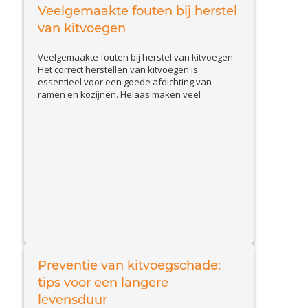
hoe u schade door slakken herkent en welke
Veelgemaakte fouten bij herstel
View Article
effectieve...
van kitvoegen
Veelgemaakte fouten bij herstel van kitvoegen
Het correct herstellen van kitvoegen is
essentieel voor een goede afdichting van
ramen en kozijnen. Helaas maken veel
huiseigenaren en doe-het-zelvers
veelvoorkomende fouten, waardoor de kit
sneller loslaat of beschadigd raakt. In deze blog
bespreken we de belangrijkste valkuilen en
geven we tips om kitproblemen effectief op te
View Article
lossen....
Preventie van kitvoegschade:
tips voor een langere
levensduur