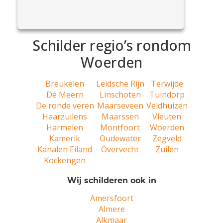
eens voor, wie is schilder Gerard en wat doet hij
View
zoal? Mijn naam is Gerard van...
Article
Schilder regio’s rondom
Woerden
Breukelen
Leidsche Rijn
Terwijde
De Meern
Linschoten
Tuindorp
De ronde veren
Maarseveen
Veldhuizen
Haarzuilens
Maarssen
Vleuten
Harmelen
Montfoort
Woerden
Kamerik
Oudewater
Zegveld
Kanalen Eiland
Overvecht
Zuilen
Kockengen
Wij schilderen ook in
Amersfoort
Almere
Alkmaar