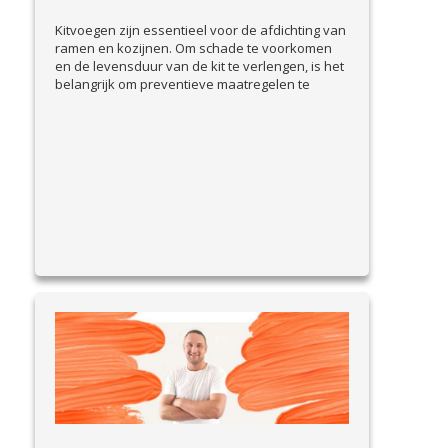
Kitvoegen zijn essentieel voor de afdichting van
ramen en kozijnen. Om schade te voorkomen
en de levensduur van de kit te verlengen, is het
belangrijk om preventieve maatregelen te
nemen. In deze blog bespreken we praktische
tips om kitvoegen goed te onderhouden en
problemen vroegtijdig te signaleren. Waarom
preventie belangrijk is Beschadigde kitvoegen
View Article
kunnen leiden...