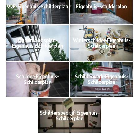
VvE-Eigenhuis-Schilderplan
Eigenhuis-Schilderplan
Onderhoudsplan-
Winterschilder-Eigenhuis-
Eigenhuis-Schilderplan
Schilderplan
Schilder-Eigenhuis-
Schilderwerk-Eigenhuis-
Schilderplan
Schilderplan
Schildersbedrijf-Eigenhuis-
Schilderplan