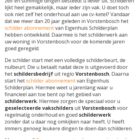
zelf en sommige dingen besteedt u liever uit. Schilderen
lijkt heel gemakkelijk, maar ieder zijn vak. U doet toch
ook niet zelf het onderhoud aan uw cv-ketel? Vandaar
dat we meer dan 20 jaar geleden in Vorstenbosch het
schilder abonnement
van Eigenhuis Schilderplan
hebben ontwikkeld. Daarmee is het schilderwerk aan
uw woning in Vorstenbosch voor de komende jaren
goed geregeld.
De schilder start met een volledige schilderbeurt, de
nulbeurt. Die u betaalt nadat deze is uitgevoerd door
het
schildersbedrijf
uit regio
Vorstenbosch
. Daarna
start het
schilder abonnement
van Eigenhuis
Schilderplan. Hiermee weet u jarenlang waar u
financieel aan toe bent op het gebied van
schilderwerk
. Hiermee zorgen de speciaal voor u
geselecteerde vakschilders
uit
Vorstenbosch
voor
regelmatig onderhoud en goed
schilderwerk
zonder dat u daar nog omkijken naar heeft. U heeft
immers genoeg leukere dingen te doen dan schilderen.