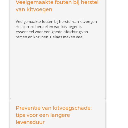
hoe u schade door slakken herkent en welke
Veelgemaakte fouten bij herstel
View Article
effectieve...
van kitvoegen
Veelgemaakte fouten bij herstel van kitvoegen
Het correct herstellen van kitvoegen is
essentieel voor een goede afdichting van
ramen en kozijnen. Helaas maken veel
huiseigenaren en doe-het-zelvers
veelvoorkomende fouten, waardoor de kit
sneller loslaat of beschadigd raakt. In deze blog
bespreken we de belangrijkste valkuilen en
geven we tips om kitproblemen effectief op te
View Article
lossen....
Preventie van kitvoegschade:
tips voor een langere
levensduur