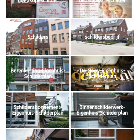
goedkopeschilder
betrouwbareschilder
Schilders
schildersbedrijf
Burenkorting-Eigenhuis-
De-Nooy-Eigenhuis-
Schilderplan
Schilderplan
Schilderabonnement-
Binnenschilderwerk-
Eigenhuis-Schilderplan
Eigenhuis-Schilderplan