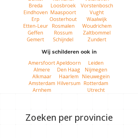
Breda
Loosbroek
Vorstenbosch
Eindhoven
Maaspoort
Vught
Erp
Oosterhout
Waalwijk
Etten-Leur
Rosmalen
Woudrichem
Geffen
Rossum
Zaltbommel
Gemert
Schijndel
Zundert
Wij schilderen ook in
Amersfoort
Apeldoorn
Leiden
Almere
Den Haag
Nijmegen
Alkmaar
Haarlem
Nieuwegein
Amsterdam
Hilversum
Rotterdam
Arnhem
Utrecht
Zoeken per provincie