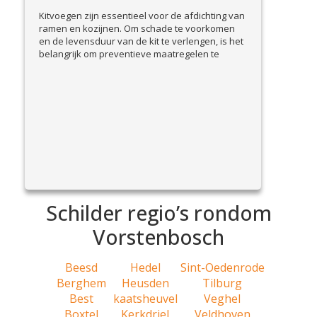
Kitvoegen zijn essentieel voor de afdichting van
ramen en kozijnen. Om schade te voorkomen
en de levensduur van de kit te verlengen, is het
belangrijk om preventieve maatregelen te
nemen. In deze blog bespreken we praktische
tips om kitvoegen goed te onderhouden en
problemen vroegtijdig te signaleren. Waarom
preventie belangrijk is Beschadigde kitvoegen
View Article
kunnen leiden...
Schilder regio’s rondom
Vorstenbosch
Beesd
Hedel
Sint-Oedenrode
Berghem
Heusden
Tilburg
Best
kaatsheuvel
Veghel
Boxtel
Kerkdriel
Veldhoven