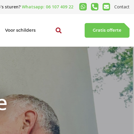
's sturen?
Whatsapp: 06 107 409 22
Contact
Voor schilders
Gratis offerte
e