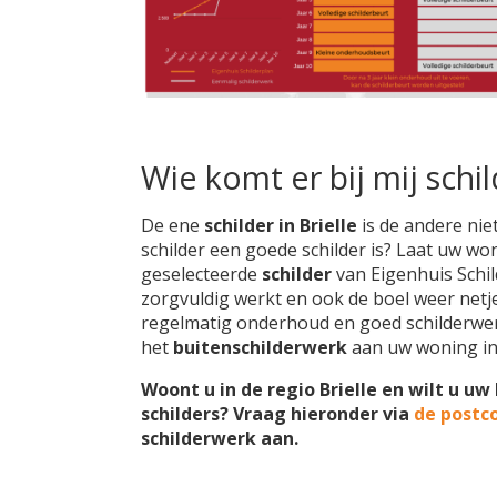
Wie komt er bij mij schi
De ene
schilder in Brielle
is de andere ni
schilder een goede schilder is? Laat uw won
geselecteerde
schilder
van Eigenhuis Schild
zorgvuldig werkt en ook de boel weer netjes
regelmatig onderhoud en goed schilderwer
het
buitenschilderwerk
aan uw woning i
Woont u in de regio Brielle en wilt u u
schilders? Vraag hieronder via
de postc
schilderwerk aan.