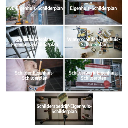
VvE-Eigenhuis-Schilderplan
Eigenhuis-Schilderplan
Onderhoudsplan-
Winterschilder-Eigenhuis-
Eigenhuis-Schilderplan
Schilderplan
Schilder-Eigenhuis-
Schilderwerk-Eigenhuis-
Schilderplan
Schilderplan
Schildersbedrijf-Eigenhuis-
Schilderplan