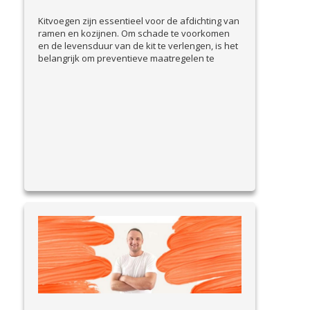
Kitvoegen zijn essentieel voor de afdichting van
ramen en kozijnen. Om schade te voorkomen
en de levensduur van de kit te verlengen, is het
belangrijk om preventieve maatregelen te
nemen. In deze blog bespreken we praktische
tips om kitvoegen goed te onderhouden en
problemen vroegtijdig te signaleren. Waarom
preventie belangrijk is Beschadigde kitvoegen
View Article
kunnen leiden...