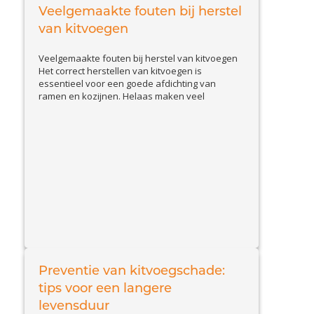
hoe u schade door slakken herkent en welke
Veelgemaakte fouten bij herstel
View Article
effectieve...
van kitvoegen
Veelgemaakte fouten bij herstel van kitvoegen
Het correct herstellen van kitvoegen is
essentieel voor een goede afdichting van
ramen en kozijnen. Helaas maken veel
huiseigenaren en doe-het-zelvers
veelvoorkomende fouten, waardoor de kit
sneller loslaat of beschadigd raakt. In deze blog
bespreken we de belangrijkste valkuilen en
geven we tips om kitproblemen effectief op te
View Article
lossen....
Preventie van kitvoegschade:
tips voor een langere
levensduur