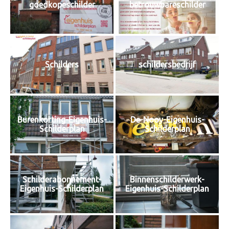
goedkopeschilder
betrouwbareschilder
Schilders
schildersbedrijf
Burenkorting-Eigenhuis-
De-Nooy-Eigenhuis-
Schilderplan
Schilderplan
Schilderabonnement-
Binnenschilderwerk-
Eigenhuis-Schilderplan
Eigenhuis-Schilderplan