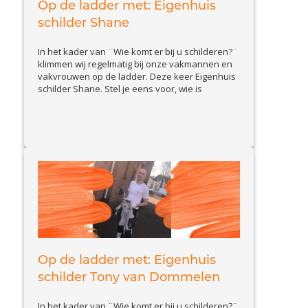
Op de ladder met: Eigenhuis
schilder Shane
In het kader van ¨Wie komt er bij u schilderen?¨
klimmen wij regelmatig bij onze vakmannen en
vakvrouwen op de ladder. Deze keer Eigenhuis
schilder Shane. Stel je eens voor, wie is
Eigenhuis schilder Shane en wat doet hij zoal? Ik
ben Shane van Essen, ben 34 jaar en kom uit
View Article
Zeist. Ik ben zelfstandig...
Op de ladder met: Eigenhuis
schilder Tony van Dommelen
In het kader van ¨Wie komt er bij u schilderen?¨