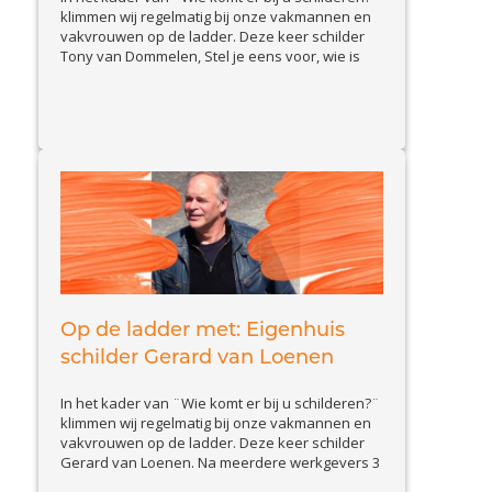
klimmen wij regelmatig bij onze vakmannen en
vakvrouwen op de ladder. Deze keer schilder
Tony van Dommelen, Stel je eens voor, wie is
schilder Tony en wat doet hij zoal? Ik ben Tony
van Dommelen ik heb sinds 1 april 2019 mijn
View Article
eigen schildersbedrijf en...
Op de ladder met: Eigenhuis
schilder Gerard van Loenen
In het kader van ¨Wie komt er bij u schilderen?¨
klimmen wij regelmatig bij onze vakmannen en
vakvrouwen op de ladder. Deze keer schilder
Gerard van Loenen. Na meerdere werkgevers 3
jaar geleden zijn eigen bedrijf gestart. Stel je