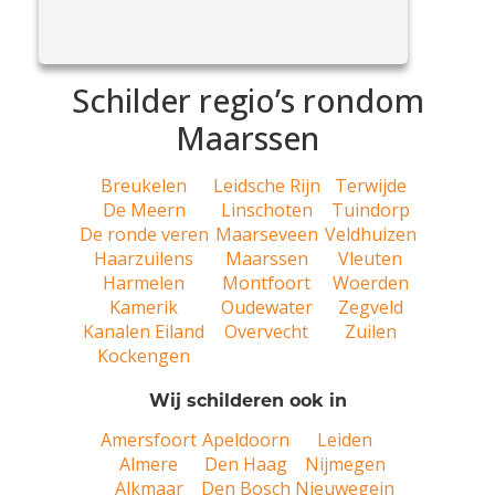
eens voor, wie is schilder Gerard en wat doet hij
View
zoal? Mijn naam is Gerard van...
Article
Schilder regio’s rondom
Maarssen
Breukelen
Leidsche Rijn
Terwijde
De Meern
Linschoten
Tuindorp
De ronde veren
Maarseveen
Veldhuizen
Haarzuilens
Maarssen
Vleuten
Harmelen
Montfoort
Woerden
Kamerik
Oudewater
Zegveld
Kanalen Eiland
Overvecht
Zuilen
Kockengen
Wij schilderen ook in
Amersfoort
Apeldoorn
Leiden
Almere
Den Haag
Nijmegen
Alkmaar
Den Bosch
Nieuwegein