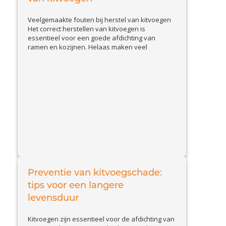
Veelgemaakte fouten bij herstel van kitvoegen
Het correct herstellen van kitvoegen is
essentieel voor een goede afdichting van
ramen en kozijnen. Helaas maken veel
huiseigenaren en doe-het-zelvers
veelvoorkomende fouten, waardoor de kit
sneller loslaat of beschadigd raakt. In deze blog
bespreken we de belangrijkste valkuilen en
geven we tips om kitproblemen effectief op te
View Article
lossen....
Preventie van kitvoegschade:
tips voor een langere
levensduur
Kitvoegen zijn essentieel voor de afdichting van