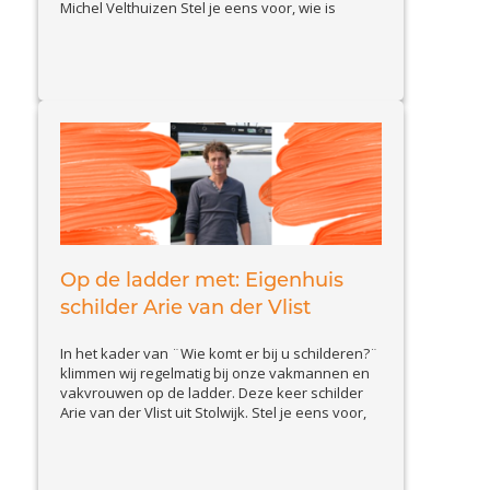
Michel Velthuizen Stel je eens voor, wie is
schilder Michel en wat doet hij zoal? Ik ben 48
jaar en zelfstandig ondernemer sinds eind 2013.
Mijn bedrijfsnaam is MAXION Totaalonderhoud
View Article
en...
Op de ladder met: Eigenhuis
schilder Arie van der Vlist
In het kader van ¨Wie komt er bij u schilderen?¨
klimmen wij regelmatig bij onze vakmannen en
vakvrouwen op de ladder. Deze keer schilder
Arie van der Vlist uit Stolwijk. Stel je eens voor,
wie is schilder Arie en wat doet hij zoal? Ik ben
Arie van der Vlist, eigenaar van familiebedrijf
View Article
van der Vlist...