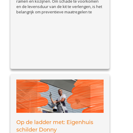
ramen en kozijnen. Om schade te voorkomen
en de levensduur van de kit te verlengen, is het
belangrijk om preventieve maatregelen te
nemen. In deze blog bespreken we praktische
tips om kitvoegen goed te onderhouden en
problemen vroegtijdig te signaleren. Waarom
preventie belangrijk is Beschadigde kitvoegen
View Article
kunnen leiden...
Op de ladder met: Eigenhuis
schilder Donny