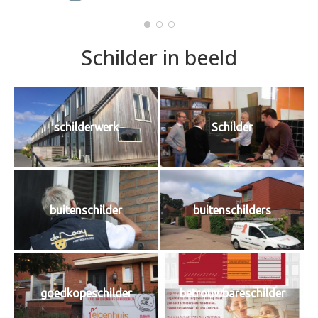
Schilder in beeld
schilderwerk
Schilder
buitenschilder
buitenschilders
goedkopeschilder
betrouwbareschilder