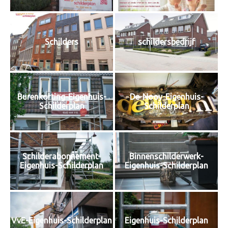
Schilders
schildersbedrijf
Burenkorting-Eigenhuis-
De-Nooy-Eigenhuis-
Schilderplan
Schilderplan
Schilderabonnement-
Binnenschilderwerk-
Eigenhuis-Schilderplan
Eigenhuis-Schilderplan
VvE-Eigenhuis-Schilderplan
Eigenhuis-Schilderplan