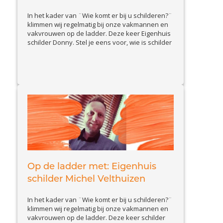
In het kader van ¨Wie komt er bij u schilderen?¨
klimmen wij regelmatig bij onze vakmannen en
vakvrouwen op de ladder. Deze keer Eigenhuis
schilder Donny. Stel je eens voor, wie is schilder
Donny en wat doet hij zoal? Ik zal mijzelf even
voorstellen, ik ben Eigenhuis Schilder Donny
View
Pronk, 28 jaar oud en woonachtig...
Article
Op de ladder met: Eigenhuis
schilder Michel Velthuizen
In het kader van ¨Wie komt er bij u schilderen?¨
klimmen wij regelmatig bij onze vakmannen en
vakvrouwen op de ladder. Deze keer schilder