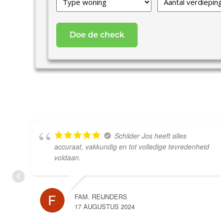
van
*
uw
woning
*
Schilder Jos heeft alles
accuraat, vakkundig en tot volledige tevredenheid
voldaan.
FAM. REIJNDERS
17 AUGUSTUS 2024