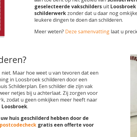
geselecteerde vakschilders
uit
Loosbroek
schilderwerk
zonder dat u daar nog omkijk
leukere dingen te doen dan schilderen.
Meer weten?
Deze samenvatting
laat u preci
lderen?
 niet. Maar hoe weet u van tevoren dat een
oning in Loosbroek schilderen door een
is Schilderplan. Een schilder die zijn vak
eer netjes bij u achterlaat. Zij zorgen voor
k, zodat u geen omkijken meer heeft naar
n
Loosbroek
.
u uw huis geschilderd hebben door de
 postcodecheck
gratis een offerte voor