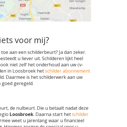
iets voor mij?
toe aan een schilderbeurt? Ja dan zeker.
teedt u liever uit. Schilderen lijkt heel
h ook niet zelf het onderhoud aan uw cv-
eden in Loosbroek het
schilder abonnement
ld. Daarmee is het schilderwerk aan uw
 goed geregeld.
eurt, de nulbeurt. Die u betaalt nadat deze
regio
Loosbroek
. Daarna start het
schilder
rmee weet u jarenlang waar u financieel
k
. Hiermee zorgen de speciaal voor u