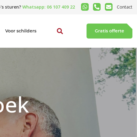
's sturen?
Whatsapp: 06 107 409 22
Contact
Voor schilders
Gratis offerte
oek