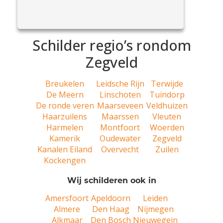
eens voor, wie is schilder Gerard en wat doet hij
View
zoal? Mijn naam is Gerard van...
Article
Schilder regio’s rondom
Zegveld
Breukelen
Leidsche Rijn
Terwijde
De Meern
Linschoten
Tuindorp
De ronde veren
Maarseveen
Veldhuizen
Haarzuilens
Maarssen
Vleuten
Harmelen
Montfoort
Woerden
Kamerik
Oudewater
Zegveld
Kanalen Eiland
Overvecht
Zuilen
Kockengen
Wij schilderen ook in
Amersfoort
Apeldoorn
Leiden
Almere
Den Haag
Nijmegen
Alkmaar
Den Bosch
Nieuwegein