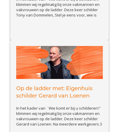
klimmen wij regelmatig bij onze vakmannen en
vakvrouwen op de ladder. Deze keer schilder
Tony van Dommelen, Stel je eens voor, wie is
schilder Tony en wat doet hij zoal? Ik ben Tony
van Dommelen ik heb sinds 1 april 2019 mijn
View Article
eigen schildersbedrijf en...
Op de ladder met: Eigenhuis
schilder Gerard van Loenen
In het kader van ¨Wie komt er bij u schilderen?¨
klimmen wij regelmatig bij onze vakmannen en
vakvrouwen op de ladder. Deze keer schilder
Gerard van Loenen. Na meerdere werkgevers 3
jaar geleden zijn eigen bedrijf gestart. Stel je