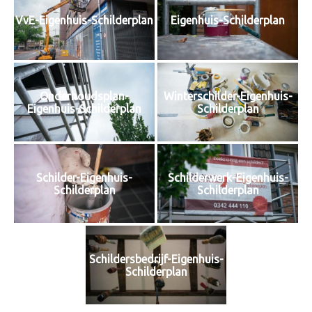
VvE-Eigenhuis-Schilderplan
Eigenhuis-Schilderplan
Onderhoudsplan-
Winterschilder-Eigenhuis-
Eigenhuis-Schilderplan
Schilderplan
Schilder-Eigenhuis-
Schilderwerk-Eigenhuis-
Schilderplan
Schilderplan
Schildersbedrijf-Eigenhuis-
Schilderplan