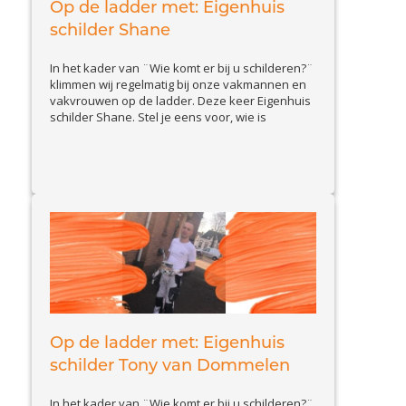
Op de ladder met: Eigenhuis
schilder Shane
In het kader van ¨Wie komt er bij u schilderen?¨
klimmen wij regelmatig bij onze vakmannen en
vakvrouwen op de ladder. Deze keer Eigenhuis
schilder Shane. Stel je eens voor, wie is
Eigenhuis schilder Shane en wat doet hij zoal? Ik
ben Shane van Essen, ben 34 jaar en kom uit
View Article
Zeist. Ik ben zelfstandig...
Op de ladder met: Eigenhuis
schilder Tony van Dommelen
In het kader van ¨Wie komt er bij u schilderen?¨