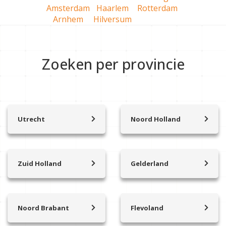
Amsterdam
Haarlem
Rotterdam
Arnhem
Hilversum
Zoeken per provincie
Utrecht
Noord Holland
Achterveld
’t Zand
Amersfoort
Aalsmeer
Amerongen
Abcoude
Zuid Holland
Gelderland
Amersfoort Vathorst
Alkmaar
Alblasserdam
Arnhem
Baarn
Amstelhoek
Albrandswaard
Apeldoorn
Beesd
Amstelveen
Alphen aan den Rijn
Bennekom
Benschop
Amsterdam
Noord Brabant
Flevoland
Barendrecht
Brummen
Ammerzoden
Almere
Bilthoven
Amsterdam Nieuw-west
Bergambacht
Bathmen