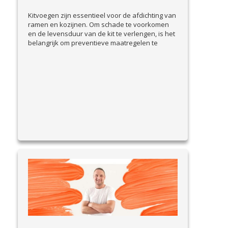
Kitvoegen zijn essentieel voor de afdichting van
ramen en kozijnen. Om schade te voorkomen
en de levensduur van de kit te verlengen, is het
belangrijk om preventieve maatregelen te
nemen. In deze blog bespreken we praktische
tips om kitvoegen goed te onderhouden en
problemen vroegtijdig te signaleren. Waarom
preventie belangrijk is Beschadigde kitvoegen
View Article
kunnen leiden...