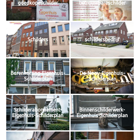
goedkopeschilder
betrouwbareschilder
Schilders
schildersbedrijf
Burenkorting-Eigenhuis-
De-Nooy-Eigenhuis-
Schilderplan
Schilderplan
Schilderabonnement-
Binnenschilderwerk-
Eigenhuis-Schilderplan
Eigenhuis-Schilderplan