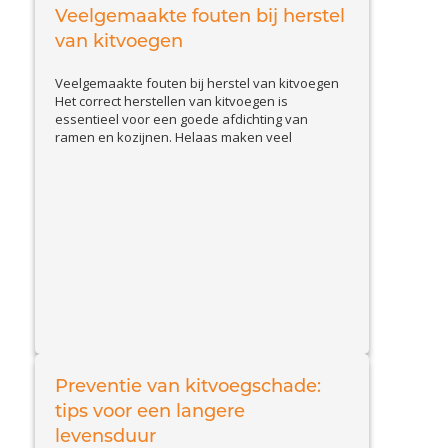
hoe u schade door slakken herkent en welke
Veelgemaakte fouten bij herstel
View Article
effectieve...
van kitvoegen
Veelgemaakte fouten bij herstel van kitvoegen
Het correct herstellen van kitvoegen is
essentieel voor een goede afdichting van
ramen en kozijnen. Helaas maken veel
huiseigenaren en doe-het-zelvers
veelvoorkomende fouten, waardoor de kit
sneller loslaat of beschadigd raakt. In deze blog
bespreken we de belangrijkste valkuilen en
geven we tips om kitproblemen effectief op te
View Article
lossen....
Preventie van kitvoegschade:
tips voor een langere
levensduur