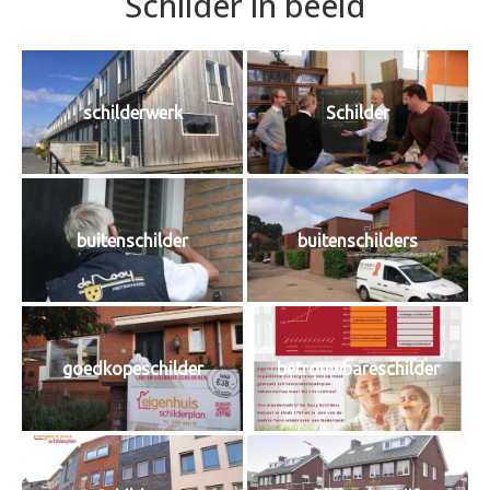
Schilder in beeld
schilderwerk
Schilder
buitenschilder
buitenschilders
goedkopeschilder
betrouwbareschilder