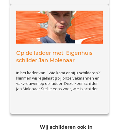
Op de ladder met: Eigenhuis
schilder Jan Molenaar
In het kader van ¨Wie komt er bij u schilderen?¨
klimmen wij regelmatig bij onze vakmannen en
vakvrouwen op de ladder. Deze keer schilder
Jan Molenaar Stel je eens voor, wie is schilder
Jan en wat doet hij zoal? Ik ben Jan Molenaar uit
Apeldoorn, 55 jaar en al 16 jaar met veel plezier
View Article
als...
Wij schilderen ook in