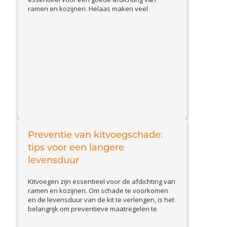
ramen en kozijnen. Helaas maken veel
huiseigenaren en doe-het-zelvers
veelvoorkomende fouten, waardoor de kit
sneller loslaat of beschadigd raakt. In deze blog
bespreken we de belangrijkste valkuilen en
geven we tips om kitproblemen effectief op te
View Article
lossen....
Preventie van kitvoegschade:
tips voor een langere
levensduur
Kitvoegen zijn essentieel voor de afdichting van
ramen en kozijnen. Om schade te voorkomen
en de levensduur van de kit te verlengen, is het
belangrijk om preventieve maatregelen te
nemen. In deze blog bespreken we praktische