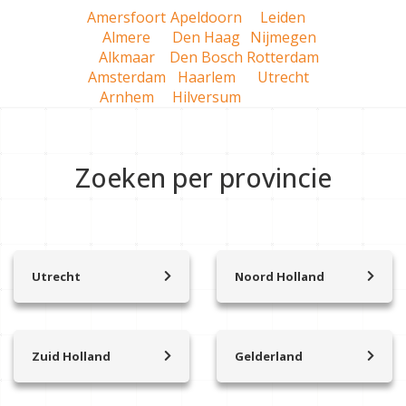
Amersfoort
Apeldoorn
Leiden
Almere
Den Haag
Nijmegen
Alkmaar
Den Bosch
Rotterdam
Amsterdam
Haarlem
Utrecht
Arnhem
Hilversum
Zoeken per provincie
Utrecht
Noord Holland
Achterveld
’t Zand
Amersfoort
Aalsmeer
Amerongen
Abcoude
Zuid Holland
Gelderland
Amersfoort Vathorst
Alkmaar
Alblasserdam
Arnhem
Baarn
Amstelhoek
Albrandswaard
Apeldoorn