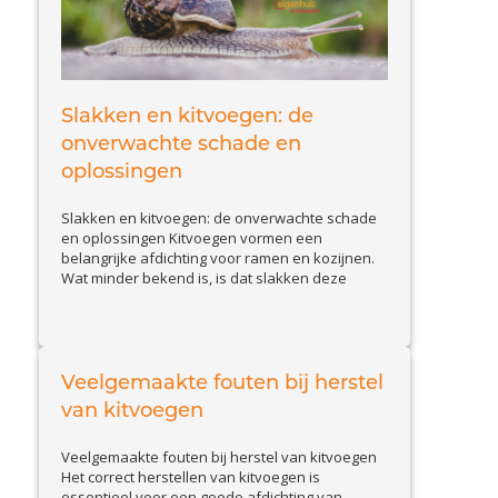
Slakken en kitvoegen: de
onverwachte schade en
oplossingen
Slakken en kitvoegen: de onverwachte schade
en oplossingen Kitvoegen vormen een
belangrijke afdichting voor ramen en kozijnen.
Wat minder bekend is, is dat slakken deze
voegen kunnen aantasten. Slakkenvraat leidt
tot kleine maar belangrijke beschadigingen,
waardoor waterinfiltratie en isolatieproblemen
kunnen ontstaan. In deze blog bespreken we
hoe u schade door slakken herkent en welke
Veelgemaakte fouten bij herstel
View Article
effectieve...
van kitvoegen
Veelgemaakte fouten bij herstel van kitvoegen
Het correct herstellen van kitvoegen is
essentieel voor een goede afdichting van