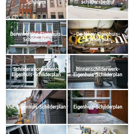
Schilders
schildersbedrijf
Burenkorting-Eigenhuis-
De-Nooy-Eigenhuis-
Schilderplan
Schilderplan
Schilderabonnement-
Binnenschilderwerk-
Eigenhuis-Schilderplan
Eigenhuis-Schilderplan
VvE-Eigenhuis-Schilderplan
Eigenhuis-Schilderplan