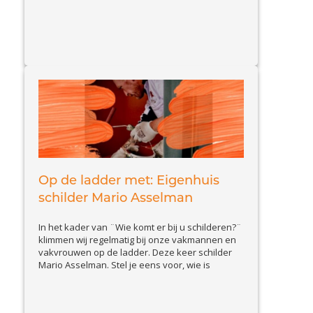
Op de ladder met: Eigenhuis
schilder Mario Asselman
In het kader van ¨Wie komt er bij u schilderen?¨
klimmen wij regelmatig bij onze vakmannen en
vakvrouwen op de ladder. Deze keer schilder
Mario Asselman. Stel je eens voor, wie is
schilder Mario en wat doet hij zoal? Ik ben Mario
Asselman, 43 jaar en al 18 jaar werkzaam als
View Article
schilder. In die jaren...