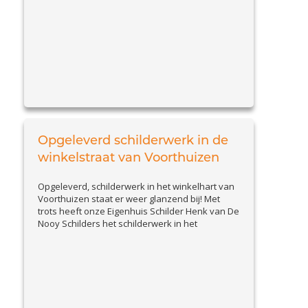
tips om kitvoegen goed te onderhouden en
problemen vroegtijdig te signaleren. Waarom
preventie belangrijk is Beschadigde kitvoegen
View Article
kunnen leiden...
Opgeleverd schilderwerk in de
winkelstraat van Voorthuizen
Opgeleverd, schilderwerk in het winkelhart van
Voorthuizen staat er weer glanzend bij! Met
trots heeft onze Eigenhuis Schilder Henk van De
Nooy Schilders het schilderwerk in het
winkelhart van Voorthuizen afgerond. Het pand
van Bossenbroek Mode, dat al jaren door ons in
onderhoud is, straalt weer in al haar pracht en
View
praal. Vakschilder sinds 1754...
Article