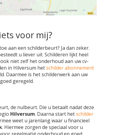
iets voor mij?
toe aan een schilderbeurt? Ja dan zeker.
teedt u liever uit. Schilderen lijkt heel
h ook niet zelf het onderhoud aan uw cv-
den in Hilversum het
schilder abonnement
ld. Daarmee is het schilderwerk aan uw
 goed geregeld.
eurt, de nulbeurt. Die u betaalt nadat deze
regio
Hilversum
. Daarna start het
schilder
rmee weet u jarenlang waar u financieel
k
. Hiermee zorgen de speciaal voor u
voor regelmatig onderhoud en goed