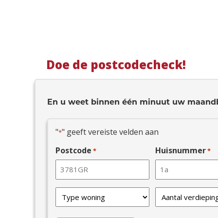
Doe de postcodecheck!
En u weet binnen één minuut uw maand
"
" geeft vereiste velden aan
*
Postcode
Huisnummer
*
*
Type
Verdiepingen
van
*
uw