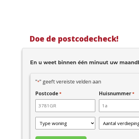
Doe de postcodecheck!
En u weet binnen één minuut uw maand
"
" geeft vereiste velden aan
*
Postcode
Huisnummer
*
*
Type
Verdiepingen
van
*
uw