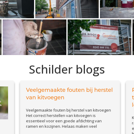
Schilder blogs
Veelgemaakte fouten bij herstel
van kitvoegen
Veelgemaakte fouten bij herstel van kitvoegen
Het correct herstellen van kitvoegen is
K
essentieel voor een goede afdichting van
r
ramen en kozijnen. Helaas maken veel
e
huiseigenaren en doe-het-zelvers
b