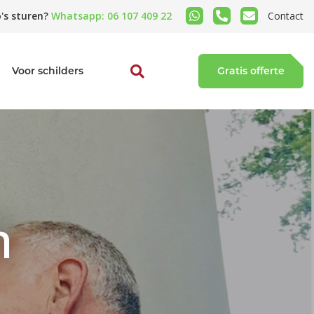
's sturen?
Whatsapp: 06 107 409 22
Contact
Voor schilders
Gratis offerte
n