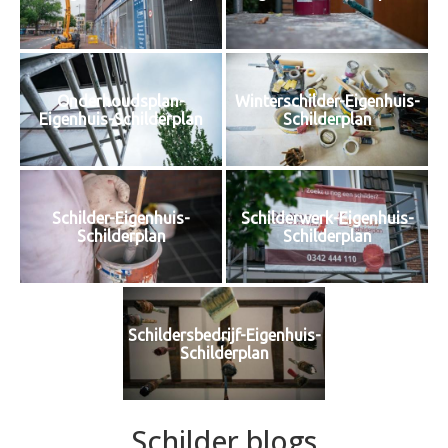
Onderhoudsplan-
Winterschilder-Eigenhuis-
Eigenhuis-Schilderplan
Schilderplan
Schilder-Eigenhuis-
Schilderwerk-Eigenhuis-
Schilderplan
Schilderplan
Schildersbedrijf-Eigenhuis-
Schilderplan
Schilder blogs