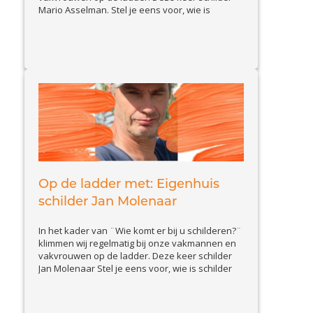
Mario Asselman. Stel je eens voor, wie is
schilder Mario en wat doet hij zoal? Ik ben Mario
Asselman, 43 jaar en al 18 jaar werkzaam als
View Article
schilder. In die jaren...
Op de ladder met: Eigenhuis
schilder Jan Molenaar
In het kader van ¨Wie komt er bij u schilderen?¨
klimmen wij regelmatig bij onze vakmannen en
vakvrouwen op de ladder. Deze keer schilder
Jan Molenaar Stel je eens voor, wie is schilder
Jan en wat doet hij zoal? Ik ben Jan Molenaar uit
Apeldoorn, 55 jaar en al 16 jaar met veel plezier
View Article
als...