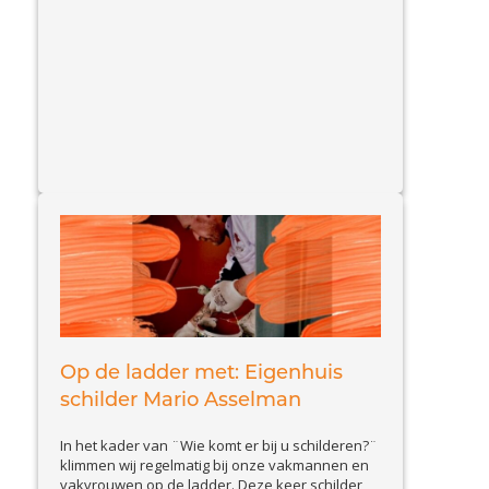
onderhoud is, straalt weer in al haar pracht en
View
praal. Vakschilder sinds 1754...
Article
Op de ladder met: Eigenhuis
schilder Mario Asselman
In het kader van ¨Wie komt er bij u schilderen?¨
klimmen wij regelmatig bij onze vakmannen en
vakvrouwen op de ladder. Deze keer schilder