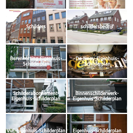
Schilders
schildersbedrijf
Burenkorting-Eigenhuis-
De-Nooy-Eigenhuis-
Schilderplan
Schilderplan
Schilderabonnement-
Binnenschilderwerk-
Eigenhuis-Schilderplan
Eigenhuis-Schilderplan
VvE-Eigenhuis-Schilderplan
Eigenhuis-Schilderplan