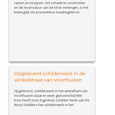
ramen en kozijnen. Om schade te voorkomen
en de levensduur van de kit te verlengen, is het
belangrijk om preventieve maatregelen te
nemen. In deze blog bespreken we praktische
tips om kitvoegen goed te onderhouden en
problemen vroegtijdig te signaleren. Waarom
preventie belangrijk is Beschadigde kitvoegen
View Article
kunnen leiden...
Opgeleverd schilderwerk in de
winkelstraat van Voorthuizen
Opgeleverd, schilderwerk in het winkelhart van
Voorthuizen staat er weer glanzend bij! Met
trots heeft onze Eigenhuis Schilder Henk van De
Nooy Schilders het schilderwerk in het
winkelhart van Voorthuizen afgerond. Het pand
van Bossenbroek Mode, dat al jaren door ons in