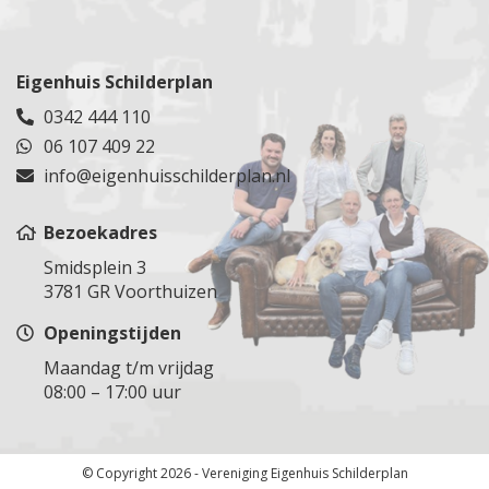
Sliedrecht
Zevenaar
Utrecht
Teylingen
Spijkenisse
Epe
Veenendaal
Tuindorp Oostzaan
Steenbergen
Dieren
Veldhuizen
Tuitjenhorn
Eigenhuis Schilderplan
Steenburg
Ugchelen
Vianen
Rijnsburg
0342 444 110
Steenburg
Groesbeek
Vinkeveen
Uden
06 107 409 22
Stolwijk
Malden
Vleuten
Uitdam
Stolwijk
info@eigenhuisschilderplan.nl
Druten
Wijk bij Duurstede
Uithoorn
Vlaardingen
Voorthuizen
Woerden
Velsen
Vlist
Bezoekadres
Woudenberg
Velserbroek
Voorburg
Smidsplein 3
Zegveld
Vijfhuizen
Voorschoten
3781 GR Voorthuizen
Zeist
Volendam
Waddinxveen
Openingstijden
Zuilen
Wormeveer
Wassenaar
Waarland
Maandag t/m vrijdag
Werkendam
08:00 – 17:00 uur
Warmenhuizen
Westland
Weesp
Westvoorne
Westpoort
Woensdrecht
© Copyright 2026 - Vereniging Eigenhuis Schilderplan
Wormer
Zevenbergen