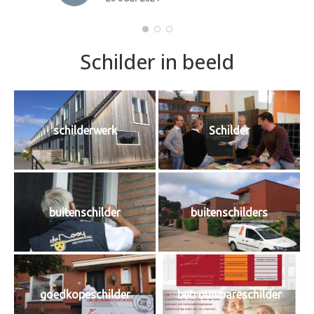
Schilder in beeld
schilderwerk
Schilder
buitenschilder
buitenschilders
goedkopeschilder
betrouwbareschilder