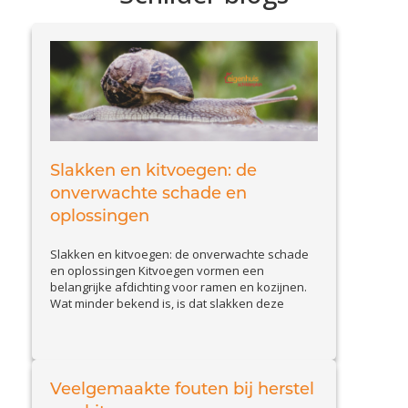
Slakken en kitvoegen: de
onverwachte schade en
oplossingen
Slakken en kitvoegen: de onverwachte schade
en oplossingen Kitvoegen vormen een
belangrijke afdichting voor ramen en kozijnen.
Wat minder bekend is, is dat slakken deze
voegen kunnen aantasten. Slakkenvraat leidt
tot kleine maar belangrijke beschadigingen,
waardoor waterinfiltratie en isolatieproblemen
kunnen ontstaan. In deze blog bespreken we
hoe u schade door slakken herkent en welke
Veelgemaakte fouten bij herstel
View Article
effectieve...