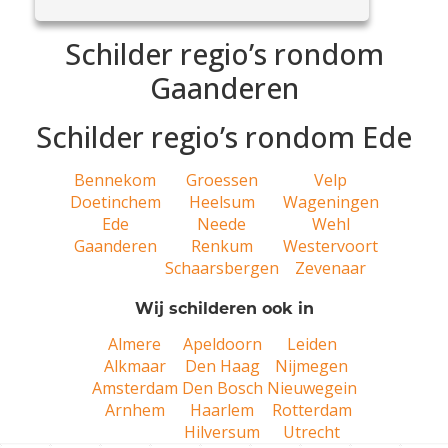
Schilder regio’s rondom
Gaanderen
Schilder regio’s rondom Ede
Bennekom
Groessen
Velp
Doetinchem
Heelsum
Wageningen
Ede
Neede
Wehl
Gaanderen
Renkum
Westervoort
Schaarsbergen
Zevenaar
Wij schilderen ook in
Almere
Apeldoorn
Leiden
Alkmaar
Den Haag
Nijmegen
Amsterdam
Den Bosch
Nieuwegein
Arnhem
Haarlem
Rotterdam
Hilversum
Utrecht