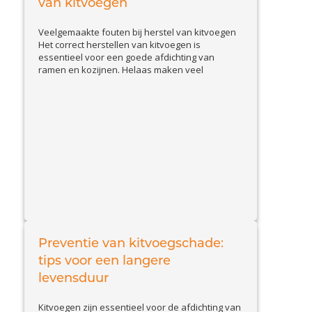
van kitvoegen
Veelgemaakte fouten bij herstel van kitvoegen
Het correct herstellen van kitvoegen is
essentieel voor een goede afdichting van
ramen en kozijnen. Helaas maken veel
huiseigenaren en doe-het-zelvers
veelvoorkomende fouten, waardoor de kit
sneller loslaat of beschadigd raakt. In deze blog
bespreken we de belangrijkste valkuilen en
geven we tips om kitproblemen effectief op te
View Article
lossen....
Preventie van kitvoegschade:
tips voor een langere
levensduur
Kitvoegen zijn essentieel voor de afdichting van