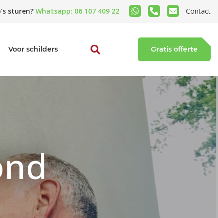
's sturen?
Whatsapp: 06 107 409 22
Contact
Voor schilders
Gratis offerte
ond