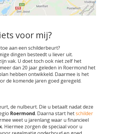
iets voor mij?
toe aan een schilderbeurt?
ige dingen besteedt u liever uit.
zijn vak. U doet toch ook niet zelf het
meer dan 20 jaar geleden in Roermond het
plan hebben ontwikkeld. Daarmee is het
or de komende jaren goed geregeld.
eurt, de nulbeurt. Die u betaalt nadat deze
regio
Roermond
. Daarna start het
schilder
rmee weet u jarenlang waar u financieel
k
. Hiermee zorgen de speciaal voor u
d
voor regelmatig onderhoud en goed