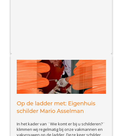
onderhoud is, straalt weer in al haar pracht en
View
praal. Vakschilder sinds 1754...
Article
Op de ladder met: Eigenhuis
schilder Mario Asselman
In het kader van ¨Wie komt er bij u schilderen?¨
klimmen wij regelmatig bij onze vakmannen en
vakvrouwen op de ladder. Deze keer schilder