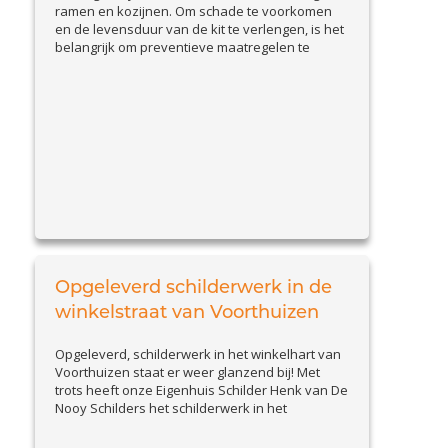
ramen en kozijnen. Om schade te voorkomen
en de levensduur van de kit te verlengen, is het
belangrijk om preventieve maatregelen te
nemen. In deze blog bespreken we praktische
tips om kitvoegen goed te onderhouden en
problemen vroegtijdig te signaleren. Waarom
preventie belangrijk is Beschadigde kitvoegen
View Article
kunnen leiden...
Opgeleverd schilderwerk in de
winkelstraat van Voorthuizen
Opgeleverd, schilderwerk in het winkelhart van
Voorthuizen staat er weer glanzend bij! Met
trots heeft onze Eigenhuis Schilder Henk van De
Nooy Schilders het schilderwerk in het
winkelhart van Voorthuizen afgerond. Het pand
van Bossenbroek Mode, dat al jaren door ons in