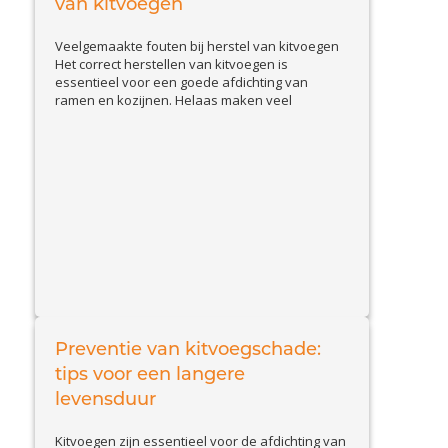
van kitvoegen
Veelgemaakte fouten bij herstel van kitvoegen
Het correct herstellen van kitvoegen is
essentieel voor een goede afdichting van
ramen en kozijnen. Helaas maken veel
huiseigenaren en doe-het-zelvers
veelvoorkomende fouten, waardoor de kit
sneller loslaat of beschadigd raakt. In deze blog
bespreken we de belangrijkste valkuilen en
geven we tips om kitproblemen effectief op te
View Article
lossen....
Preventie van kitvoegschade:
tips voor een langere
levensduur
Kitvoegen zijn essentieel voor de afdichting van