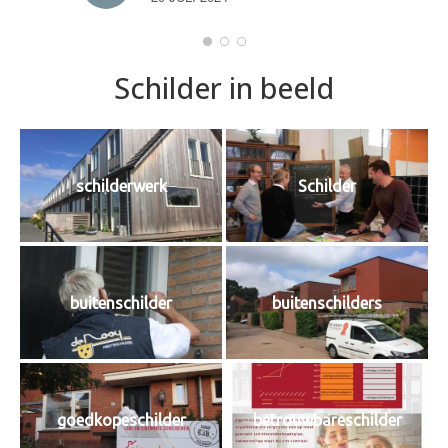
Schilder in beeld
schilderwerk
Schilder
buitenschilder
buitenschilders
goedkopeschilder
betrouwbareschilder