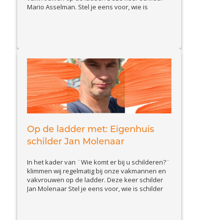
Mario Asselman. Stel je eens voor, wie is
schilder Mario en wat doet hij zoal? Ik ben Mario
Asselman, 43 jaar en al 18 jaar werkzaam als
View Article
schilder. In die jaren...
Op de ladder met: Eigenhuis
schilder Jan Molenaar
In het kader van ¨Wie komt er bij u schilderen?¨
klimmen wij regelmatig bij onze vakmannen en
vakvrouwen op de ladder. Deze keer schilder
Jan Molenaar Stel je eens voor, wie is schilder
Jan en wat doet hij zoal? Ik ben Jan Molenaar uit
Apeldoorn, 55 jaar en al 16 jaar met veel plezier
View Article
als...