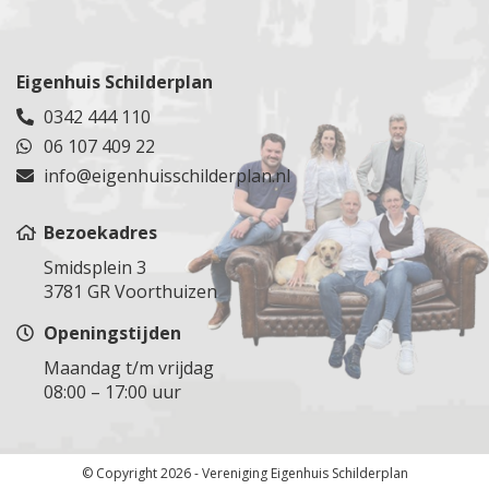
Sliedrecht
Zevenaar
Utrecht
Teylingen
Spijkenisse
Epe
Veenendaal
Tuindorp Oostzaan
Steenbergen
Dieren
Veldhuizen
Tuitjenhorn
Eigenhuis Schilderplan
Steenburg
Ugchelen
Vianen
Rijnsburg
0342 444 110
Steenburg
Groesbeek
Vinkeveen
Uden
06 107 409 22
Stolwijk
Malden
Vleuten
Uitdam
Stolwijk
info@eigenhuisschilderplan.nl
Druten
Wijk bij Duurstede
Uithoorn
Vlaardingen
Voorthuizen
Woerden
Velsen
Vlist
Bezoekadres
Woudenberg
Velserbroek
Voorburg
Smidsplein 3
Zegveld
Vijfhuizen
Voorschoten
3781 GR Voorthuizen
Zeist
Volendam
Waddinxveen
Openingstijden
Zuilen
Wormeveer
Wassenaar
Waarland
Maandag t/m vrijdag
Werkendam
08:00 – 17:00 uur
Warmenhuizen
Westland
Weesp
Westvoorne
Westpoort
Woensdrecht
© Copyright 2026 - Vereniging Eigenhuis Schilderplan
Wormer
Zevenbergen