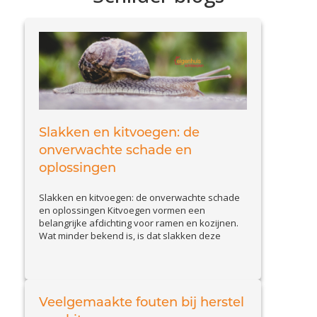
Slakken en kitvoegen: de
onverwachte schade en
oplossingen
Slakken en kitvoegen: de onverwachte schade
en oplossingen Kitvoegen vormen een
belangrijke afdichting voor ramen en kozijnen.
Wat minder bekend is, is dat slakken deze
voegen kunnen aantasten. Slakkenvraat leidt
tot kleine maar belangrijke beschadigingen,
waardoor waterinfiltratie en isolatieproblemen
kunnen ontstaan. In deze blog bespreken we
hoe u schade door slakken herkent en welke
Veelgemaakte fouten bij herstel
View Article
effectieve...