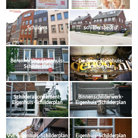
Schilders
schildersbedrijf
Burenkorting-Eigenhuis-
De-Nooy-Eigenhuis-
Schilderplan
Schilderplan
Schilderabonnement-
Binnenschilderwerk-
Eigenhuis-Schilderplan
Eigenhuis-Schilderplan
VvE-Eigenhuis-Schilderplan
Eigenhuis-Schilderplan