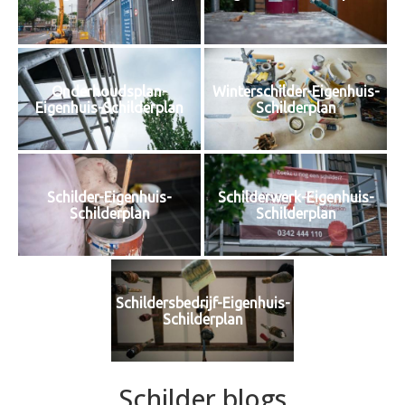
Onderhoudsplan-
Winterschilder-Eigenhuis-
Eigenhuis-Schilderplan
Schilderplan
Schilder-Eigenhuis-
Schilderwerk-Eigenhuis-
Schilderplan
Schilderplan
Schildersbedrijf-Eigenhuis-
Schilderplan
Schilder blogs