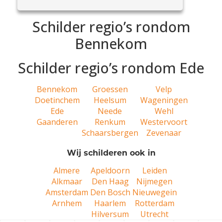
Schilder regio’s rondom
Bennekom
Schilder regio’s rondom Ede
Bennekom
Groessen
Velp
Doetinchem
Heelsum
Wageningen
Ede
Neede
Wehl
Gaanderen
Renkum
Westervoort
Schaarsbergen
Zevenaar
Wij schilderen ook in
Almere
Apeldoorn
Leiden
Alkmaar
Den Haag
Nijmegen
Amsterdam
Den Bosch
Nieuwegein
Arnhem
Haarlem
Rotterdam
Hilversum
Utrecht