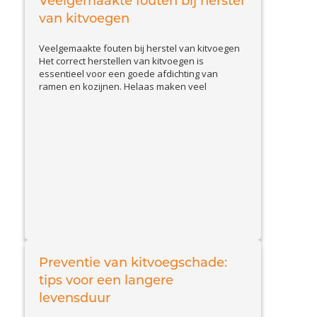
Veelgemaakte fouten bij herstel
View Article
effectieve...
van kitvoegen
Veelgemaakte fouten bij herstel van kitvoegen
Het correct herstellen van kitvoegen is
essentieel voor een goede afdichting van
ramen en kozijnen. Helaas maken veel
huiseigenaren en doe-het-zelvers
veelvoorkomende fouten, waardoor de kit
sneller loslaat of beschadigd raakt. In deze blog
bespreken we de belangrijkste valkuilen en
geven we tips om kitproblemen effectief op te
View Article
lossen....
Preventie van kitvoegschade:
tips voor een langere
levensduur