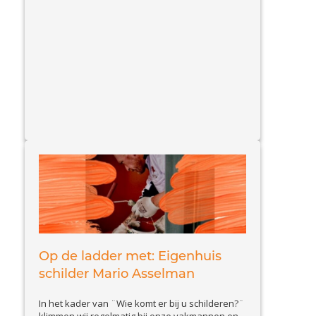
winkelhart van Voorthuizen afgerond. Het pand
van Bossenbroek Mode, dat al jaren door ons in
onderhoud is, straalt weer in al haar pracht en
View
praal. Vakschilder sinds 1754...
Article
Op de ladder met: Eigenhuis
schilder Mario Asselman
In het kader van ¨Wie komt er bij u schilderen?¨