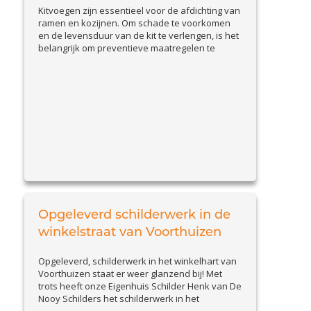
Kitvoegen zijn essentieel voor de afdichting van
ramen en kozijnen. Om schade te voorkomen
en de levensduur van de kit te verlengen, is het
belangrijk om preventieve maatregelen te
nemen. In deze blog bespreken we praktische
tips om kitvoegen goed te onderhouden en
problemen vroegtijdig te signaleren. Waarom
preventie belangrijk is Beschadigde kitvoegen
View Article
kunnen leiden...
Opgeleverd schilderwerk in de
winkelstraat van Voorthuizen
Opgeleverd, schilderwerk in het winkelhart van
Voorthuizen staat er weer glanzend bij! Met
trots heeft onze Eigenhuis Schilder Henk van De
Nooy Schilders het schilderwerk in het