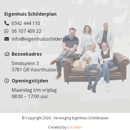
Spijkenisse
Epe
Veenendaal
Tuindorp Oostzaan
Steenbergen
Dieren
Veldhuizen
Tuitjenhorn
Eigenhuis Schilderplan
Steenburg
Ugchelen
Vianen
Rijnsburg
0342 444 110
Steenburg
Groesbeek
Vinkeveen
Uden
06 107 409 22
Stolwijk
Malden
Vleuten
Uitdam
Stolwijk
info@eigenhuisschilderplan.nl
Druten
Wijk bij Duurstede
Uithoorn
Vlaardingen
Voorthuizen
Woerden
Velsen
Vlist
Bezoekadres
Woudenberg
Velserbroek
Voorburg
Smidsplein 3
Zegveld
Vijfhuizen
Voorschoten
3781 GR Voorthuizen
Zeist
Volendam
Waddinxveen
Openingstijden
Zuilen
Wormeveer
Wassenaar
Waarland
Maandag t/m vrijdag
Werkendam
08:00 – 17:00 uur
Warmenhuizen
Westland
Weesp
Westvoorne
Westpoort
Woensdrecht
© Copyright 2026 - Vereniging Eigenhuis Schilderplan
Wormer
Zevenbergen
Zaandam
Created by
D-Fokker
Zoetermeer