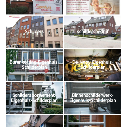
Schilders
schildersbedrijf
Burenkorting-Eigenhuis-
De-Nooy-Eigenhuis-
Schilderplan
Schilderplan
Schilderabonnement-
Binnenschilderwerk-
Eigenhuis-Schilderplan
Eigenhuis-Schilderplan