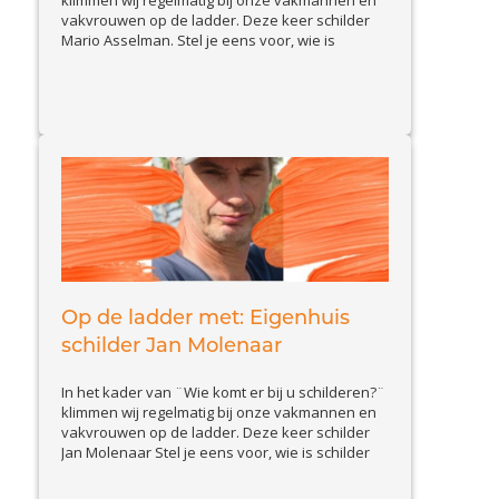
klimmen wij regelmatig bij onze vakmannen en
vakvrouwen op de ladder. Deze keer schilder
Mario Asselman. Stel je eens voor, wie is
schilder Mario en wat doet hij zoal? Ik ben Mario
Asselman, 43 jaar en al 18 jaar werkzaam als
View Article
schilder. In die jaren...
Op de ladder met: Eigenhuis
schilder Jan Molenaar
In het kader van ¨Wie komt er bij u schilderen?¨
klimmen wij regelmatig bij onze vakmannen en
vakvrouwen op de ladder. Deze keer schilder
Jan Molenaar Stel je eens voor, wie is schilder
Jan en wat doet hij zoal? Ik ben Jan Molenaar uit
Apeldoorn, 55 jaar en al 16 jaar met veel plezier