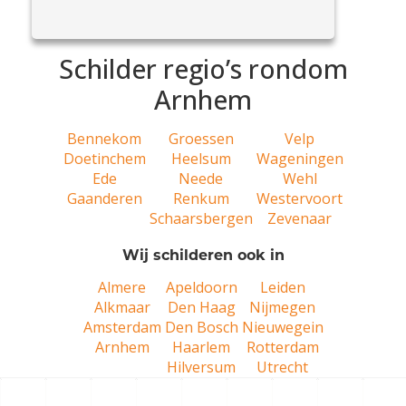
View Article
als...
Schilder regio’s rondom
Arnhem
Bennekom
Groessen
Velp
Doetinchem
Heelsum
Wageningen
Ede
Neede
Wehl
Gaanderen
Renkum
Westervoort
Schaarsbergen
Zevenaar
Wij schilderen ook in
Almere
Apeldoorn
Leiden
Alkmaar
Den Haag
Nijmegen
Amsterdam
Den Bosch
Nieuwegein
Arnhem
Haarlem
Rotterdam
Hilversum
Utrecht