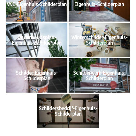
VvE-Eigenhuis-Schilderplan
Eigenhuis-Schilderplan
Onderhoudsplan-
Winterschilder-Eigenhuis-
Eigenhuis-Schilderplan
Schilderplan
Schilder-Eigenhuis-
Schilderwerk-Eigenhuis-
Schilderplan
Schilderplan
Schildersbedrijf-Eigenhuis-
Schilderplan