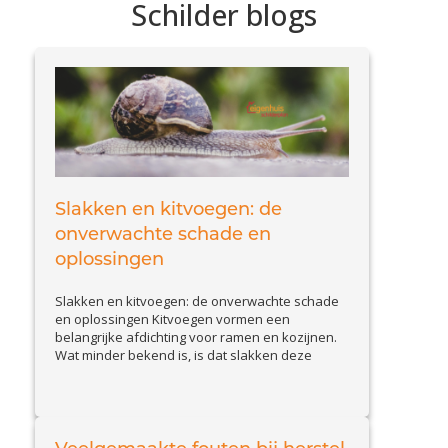
Schilder blogs
Slakken en kitvoegen: de
onverwachte schade en
oplossingen
Slakken en kitvoegen: de onverwachte schade
en oplossingen Kitvoegen vormen een
belangrijke afdichting voor ramen en kozijnen.
Wat minder bekend is, is dat slakken deze
voegen kunnen aantasten. Slakkenvraat leidt
tot kleine maar belangrijke beschadigingen,
waardoor waterinfiltratie en isolatieproblemen
kunnen ontstaan. In deze blog bespreken we
hoe u schade door slakken herkent en welke