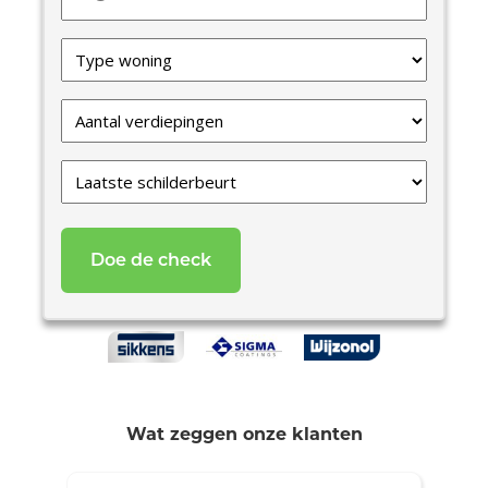
Type
van
uw
Verdiepingen
woning
*
*
Laatste
schilderbeurt
*
Wat zeggen onze klanten