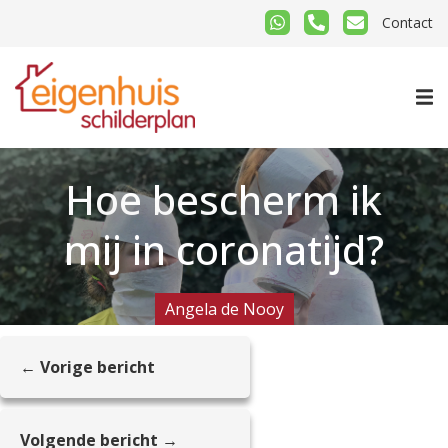
Contact
Hoe bescherm ik
mij in coronatijd?
Angela de Nooy
← Vorige bericht
Volgende bericht →