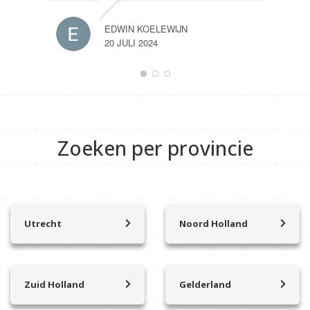
EDWIN KOELEWIJN
20 JULI 2024
Zoeken per provincie
Utrecht
Noord Holland
Achterveld
’t Zand
Amersfoort
Aalsmeer
Amerongen
Abcoude
Zuid Holland
Gelderland
Amersfoort Vathorst
Alkmaar
Alblasserdam
Arnhem
Baarn
Amstelhoek