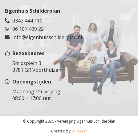
Veenendaal
Tuindorp Oostzaan
Steenbergen
Dieren
Veldhuizen
Tuitjenhorn
Eigenhuis Schilderplan
Steenburg
Ugchelen
Vianen
Rijnsburg
0342 444 110
Steenburg
Groesbeek
Vinkeveen
Uden
06 107 409 22
Stolwijk
Malden
Vleuten
Uitdam
Stolwijk
info@eigenhuisschilderplan.nl
Druten
Wijk bij Duurstede
Uithoorn
Vlaardingen
Voorthuizen
Woerden
Velsen
Vlist
Bezoekadres
Woudenberg
Velserbroek
Voorburg
Smidsplein 3
Zegveld
Vijfhuizen
Voorschoten
3781 GR Voorthuizen
Zeist
Volendam
Waddinxveen
Openingstijden
Zuilen
Wormeveer
Wassenaar
Waarland
Maandag t/m vrijdag
Werkendam
08:00 – 17:00 uur
Warmenhuizen
Westland
Weesp
Westvoorne
Westpoort
Woensdrecht
© Copyright 2026 - Vereniging Eigenhuis Schilderplan
Wormer
Zevenbergen
Zaandam
Created by
D-Fokker
Zoetermeer
Zaandijk