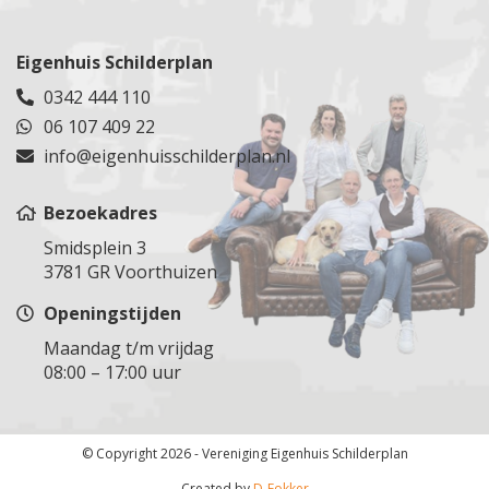
Utrecht
Teylingen
Spijkenisse
Epe
Veenendaal
Tuindorp Oostzaan
Steenbergen
Dieren
Veldhuizen
Tuitjenhorn
Eigenhuis Schilderplan
Steenburg
Ugchelen
Vianen
Rijnsburg
0342 444 110
Steenburg
Groesbeek
Vinkeveen
Uden
06 107 409 22
Stolwijk
Malden
Vleuten
Uitdam
Stolwijk
info@eigenhuisschilderplan.nl
Druten
Wijk bij Duurstede
Uithoorn
Vlaardingen
Voorthuizen
Woerden
Velsen
Vlist
Bezoekadres
Woudenberg
Velserbroek
Voorburg
Smidsplein 3
Zegveld
Vijfhuizen
Voorschoten
3781 GR Voorthuizen
Zeist
Volendam
Waddinxveen
Openingstijden
Zuilen
Wormeveer
Wassenaar
Waarland
Maandag t/m vrijdag
Werkendam
08:00 – 17:00 uur
Warmenhuizen
Westland
Weesp
Westvoorne
Westpoort
Woensdrecht
© Copyright 2026 - Vereniging Eigenhuis Schilderplan
Wormer
Zevenbergen
Zaandam
Created by
D-Fokker