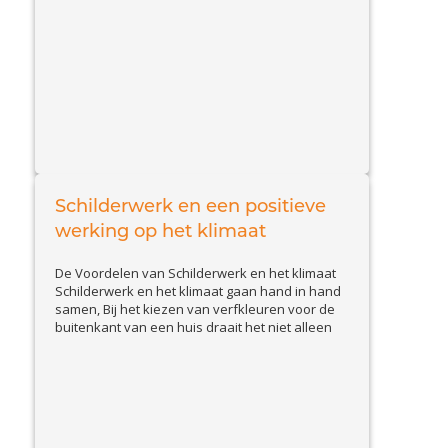
afwerkingen of het herstellen van historisch
schilderwerk, een ambachtelijke schilder levert
View
vakwerk op maat. Dit schilderwerk kan...
Article
Schilderwerk en een positieve
werking op het klimaat
De Voordelen van Schilderwerk en het klimaat
Schilderwerk en het klimaat gaan hand in hand
samen, Bij het kiezen van verfkleuren voor de
buitenkant van een huis draait het niet alleen
om esthetiek. Lichte schilderkleuren bieden een
aantal voordelen die niet alleen gunstig zijn
voor de uitstraling van je woning, maar ook voor
View Article
het milieu....