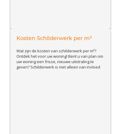
Kosten Schilderwerk per m²
Wat zijn de kosten van schilderwerk per m²?
Ontdek het voor uw woning! Bent u van plan om
uw woning een frisse, nieuwe uitstraling te
geven? Schilderwerk is niet alleen van invloed
op de uitstraling, maar ook op het onderhoud
van uw woning. Maar wat kost het eigenlijk per
View
vierkante meter? In deze blog gaan...
Article