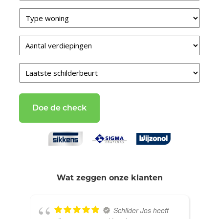
Type
van
uw
Verdiepingen
woning
*
*
Laatste
schilderbeurt
*
Wat zeggen onze klanten
Schilder Jos heeft