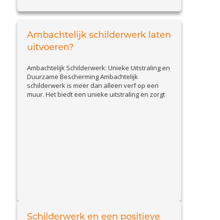
collega (schilder) Eric mocht ik aan de slag in
Zwartebroek. Ik had er zin in, het is zo leuk...
View Article
Ambachtelijk schilderwerk laten
uitvoeren?
Ambachtelijk Schilderwerk: Unieke Uitstraling en
Duurzame Bescherming Ambachtelijk
schilderwerk is meer dan alleen verf op een
muur. Het biedt een unieke uitstraling en zorgt
voor duurzame bescherming van uw woning. Of
het nu gaat om klassieke technieken, sierlijke
afwerkingen of het herstellen van historisch
schilderwerk, een ambachtelijke schilder levert
View
vakwerk op maat. Dit schilderwerk kan...
Article
Schilderwerk en een positieve