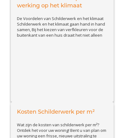
werking op het klimaat
De Voordelen van Schilderwerk en het klimaat
Schilderwerk en het klimaat gaan hand in hand
samen, Bij het kiezen van verfkleuren voor de
buitenkant van een huis draait het niet alleen
om esthetiek. Lichte schilderkleuren bieden een
aantal voordelen die niet alleen gunstig zijn
voor de uitstraling van je woning, maar ook voor
View Article
het milieu....
Kosten Schilderwerk per m²
Wat zijn de kosten van schilderwerk per m²?
Ontdek het voor uw woning! Bent u van plan om
uw woning een frisse, nieuwe uitstraling te