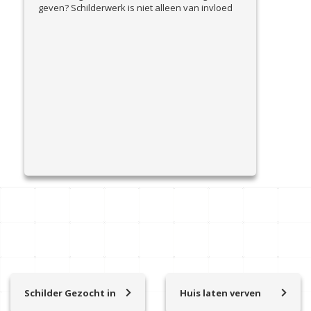
geven? Schilderwerk is niet alleen van invloed
op de uitstraling, maar ook op het onderhoud
van uw woning. Maar wat kost het eigenlijk per
View
vierkante meter? In deze blog gaan...
Article
Schilder Gezocht in
Huis laten verven
Almere
Almere