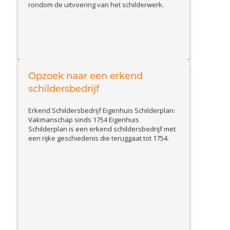
rondom de uitvoering van het schilderwerk.
Deze editie is met familie van den Akker. Zij
nemen u mee in het vertrouwd winterschilder
gevoel dat zij hebben overgehouden aan het
binnenschilderwerk in hun eigen huis. Wat...
View Article
Opzoek naar een erkend
schildersbedrijf
Erkend Schildersbedrijf Eigenhuis Schilderplan:
Vakmanschap sinds 1754 Eigenhuis
Schilderplan is een erkend schildersbedrijf met
een rijke geschiedenis die teruggaat tot 1754.
Met meer dan 10 generaties schilderservaring
zijn wij dé specialist op het gebied van binnen-
en buitenschilderwerk. Of het nu gaat om het
schilderen van een monumentaal pand, het
View
vernieuwen van de uitstraling van...
Article