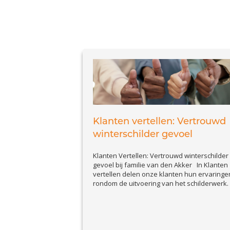
Klanten vertellen: Vertrouwd
winterschilder gevoel
Klanten Vertellen: Vertrouwd winterschilder
gevoel bij familie van den Akker In Klanten
vertellen delen onze klanten hun ervaringe
rondom de uitvoering van het schilderwerk.
Deze editie is met familie van den Akker. Zij
nemen u mee in het vertrouwd winterschild
gevoel dat zij hebben overgehouden aan h
binnenschilderwerk in hun eigen huis. Wat..