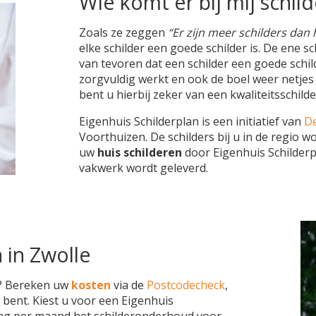
Wie komt er bij mij schil
Zoals ze zeggen
“Er zijn meer schilders dan
elke schilder een goede schilder is. De ene s
van tevoren dat een schilder een goede schild
zorgvuldig werkt en ook de boel weer netjes b
bent u hierbij zeker van een kwaliteitsschild
Eigenhuis Schilderplan is een initiatief van
De
Voorthuizen. De schilders bij u in de regio 
uw
huis schilderen
door Eigenhuis Schilderpl
vakwerk wordt geleverd.
 in Zwolle
? Bereken uw
kosten
via de
Postcodecheck
,
 bent. Kiest u voor een Eigenhuis