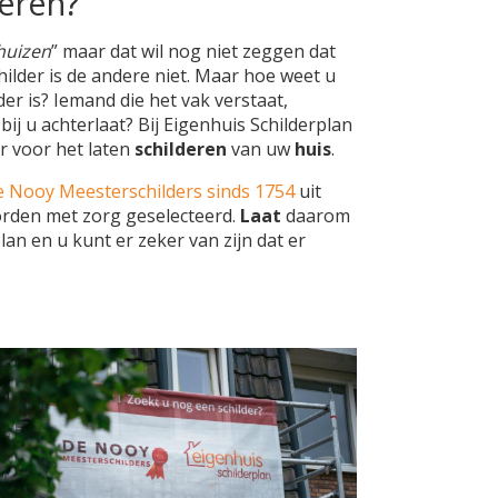
deren?
 huizen
” maar dat wil nog niet zeggen dat
childer is de andere niet. Maar hoe weet u
er is? Iemand die het vak verstaat,
ij u achterlaat? Bij Eigenhuis Schilderplan
er voor het laten
schilderen
van uw
huis
.
 Nooy Meesterschilders sinds 1754
uit
worden met zorg geselecteerd.
Laat
daarom
an en u kunt er zeker van zijn dat er