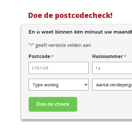
Doe de postcodecheck!
En u weet binnen één minuut uw maand
"
" geeft vereiste velden aan
*
Postcode
Huisnummer
*
*
Type
Verdiepingen
van
*
uw
woning
*