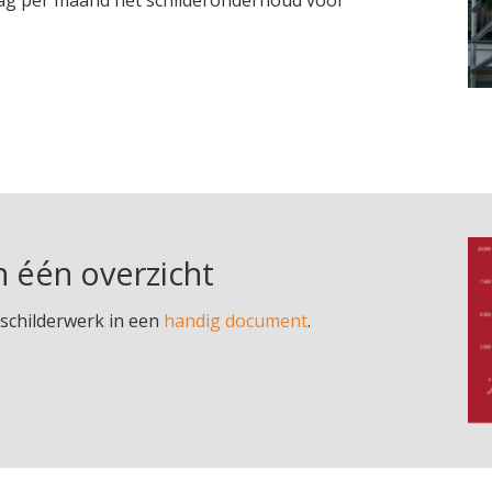
rag per maand het schilderonderhoud voor
n één overzicht
 schilderwerk in een
handig document
.