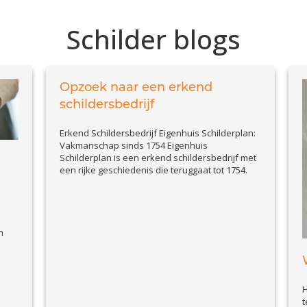
Schilder blogs
Opzoek naar een erkend
schildersbedrijf
Erkend Schildersbedrijf Eigenhuis Schilderplan:
Vakmanschap sinds 1754 Eigenhuis
Schilderplan is een erkend schildersbedrijf met
een rijke geschiedenis die teruggaat tot 1754.
Met meer dan 10 generaties schilderservaring
zijn wij dé specialist op het gebied van binnen-
en buitenschilderwerk. Of het nu gaat om het
schilderen van een monumentaal pand, het
View
n
vernieuwen van de uitstraling van...
Article
er
et
H
.
t