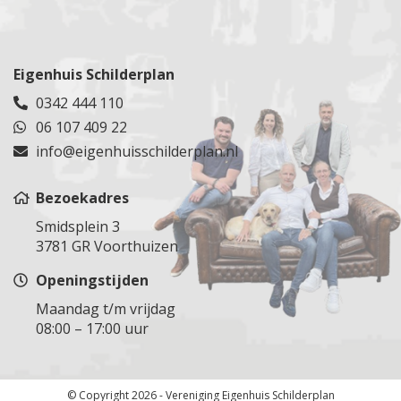
Tuindorp
Ter Aar
Sliedrecht
Zevenaar
Utrecht
Teylingen
Spijkenisse
Epe
Veenendaal
Tuindorp Oostzaan
Steenbergen
Dieren
Veldhuizen
Tuitjenhorn
Eigenhuis Schilderplan
Steenburg
Ugchelen
Vianen
Rijnsburg
0342 444 110
Steenburg
Groesbeek
Vinkeveen
Uden
06 107 409 22
Stolwijk
Malden
Vleuten
Uitdam
Stolwijk
info@eigenhuisschilderplan.nl
Druten
Wijk bij Duurstede
Uithoorn
Vlaardingen
Voorthuizen
Woerden
Velsen
Vlist
Bezoekadres
Woudenberg
Velserbroek
Voorburg
Smidsplein 3
Zegveld
Vijfhuizen
Voorschoten
3781 GR Voorthuizen
Zeist
Volendam
Waddinxveen
Openingstijden
Zuilen
Wormeveer
Wassenaar
Waarland
Maandag t/m vrijdag
Werkendam
08:00 – 17:00 uur
Warmenhuizen
Westland
Weesp
Westvoorne
Westpoort
Woensdrecht
© Copyright 2026 - Vereniging Eigenhuis Schilderplan
Wormer