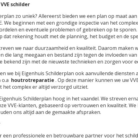
 VVE schilder
rplan zo uniek? Allereerst bieden we een plan op maat aan 
. We beginnen met een grondige inspectie van het complex
oordelen en eventuele problemen of gebreken op te sporen.
op dat rekening houdt met de planning, het budget en de sp
 streven we naar duurzaamheid en kwaliteit. Daarom maken 
 die lang meegaan en bestand zijn tegen de invloeden van
e bekend zijn met de nieuwste technieken en zorgen voor e
den we bij Eigenhuis Schilderplan ook aanvullende diensten
n o.a
houtrotreparatie
. Op deze manier kunnen we uw VVE
het complex er altijd verzorgd uitziet.
 Eigenhuis Schilderplan hoog in het vaandel. We streven er
nze VVE-klanten, gebaseerd op vertrouwen en kwaliteit. We
den ons altijd aan de gemaakte afspraken.
r
ar een professionele en betrouwbare partner voor het schil