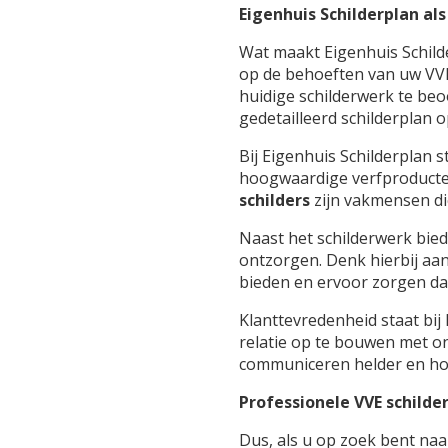
Eigenhuis Schilderplan als
Wat maakt Eigenhuis Schilde
op de behoeften van uw VVE
huidige schilderwerk te be
gedetailleerd schilderplan 
Bij Eigenhuis Schilderplan
hoogwaardige verfproducten
schilders
zijn vakmensen di
Naast het schilderwerk bie
ontzorgen. Denk hierbij aa
bieden en ervoor zorgen dat 
Klanttevredenheid staat bij
relatie op te bouwen met o
communiceren helder en hou
Professionele VVE schilde
Dus, als u op zoek bent na