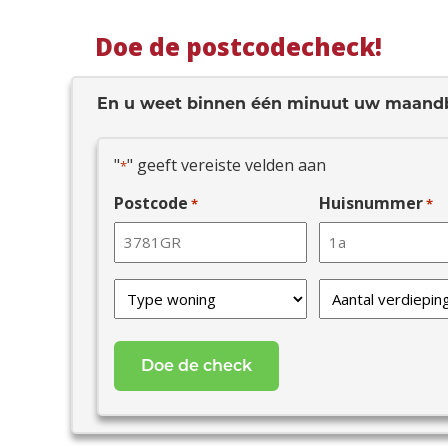
Doe de postcodecheck!
En u weet binnen één minuut uw maand
"
" geeft vereiste velden aan
*
Postcode
Huisnummer
*
*
Type
Verdiepingen
van
*
uw
woning
*