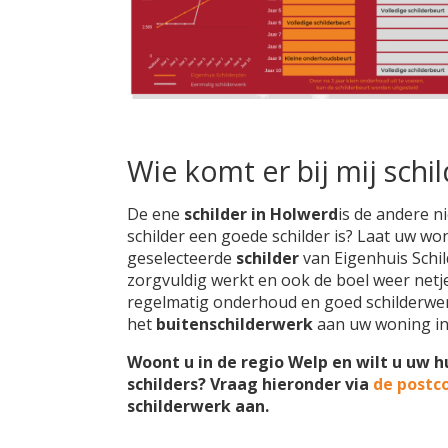
Wie komt er bij mij schi
De ene
schilder in Holwerd
is de andere n
schilder een goede schilder is? Laat uw wo
geselecteerde
schilder
van Eigenhuis Schild
zorgvuldig werkt en ook de boel weer netjes
regelmatig onderhoud en goed schilderwer
het
buitenschilderwerk
aan uw woning in
Woont u in de regio Welp en wilt u uw h
schilders? Vraag hieronder via
de postc
schilderwerk aan.