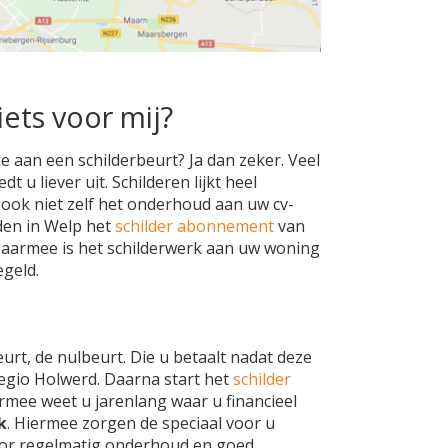
iets voor mij?
e aan een schilderbeurt? Ja dan zeker. Veel
 u liever uit. Schilderen lijkt heel
h ook niet zelf het onderhoud aan uw cv-
den in Welp het
schilder abonnement
van
Daarmee is het schilderwerk aan uw woning
geld.
eurt, de nulbeurt. Die u betaalt nadat deze
regio Holwerd. Daarna start het
schilder
rmee weet u jarenlang waar u financieel
k
. Hiermee zorgen de speciaal voor u
oor regelmatig onderhoud en goed