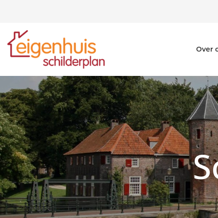
Over 
S