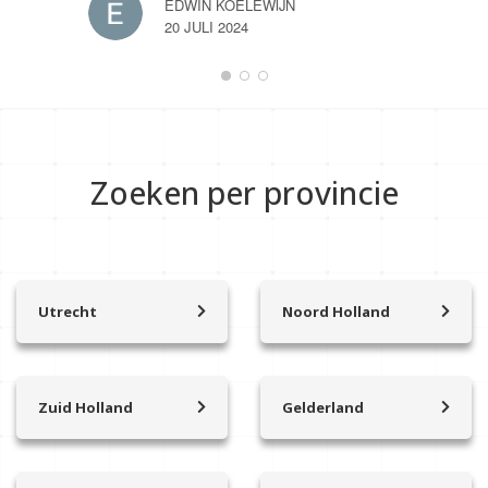
EDWIN KOELEWIJN
20 JULI 2024
Zoeken per provincie
Utrecht
Noord Holland
Achterveld
’t Zand
Amersfoort
Aalsmeer
Amerongen
Abcoude
Zuid Holland
Gelderland
Amersfoort Vathorst
Alkmaar
Alblasserdam
Arnhem
Baarn
Amstelhoek
Albrandswaard
Apeldoorn
Beesd
Amstelveen
Alphen aan den Rijn
Bennekom