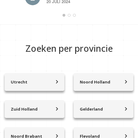
20 JULI 2024
Zoeken per provincie
Utrecht
Noord Holland
Achterveld
’t Zand
Amersfoort
Aalsmeer
Amerongen
Abcoude
Zuid Holland
Gelderland
Amersfoort Vathorst
Alkmaar
Alblasserdam
Arnhem
Baarn
Amstelhoek
Albrandswaard
Apeldoorn
Beesd
Amstelveen
Alphen aan den Rijn
Bennekom
Benschop
Amsterdam
Noord Brabant
Flevoland