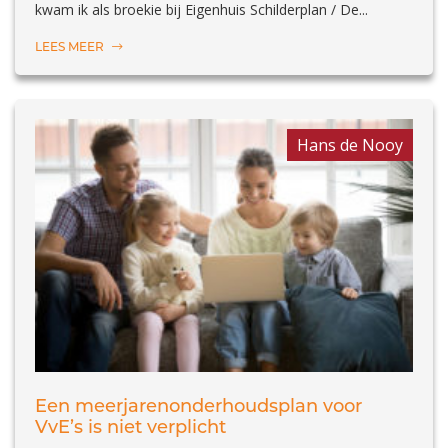
kwam ik als broekie bij Eigenhuis Schilderplan / De...
LEES MEER
Hans de Nooy
Een meerjarenonderhoudsplan voor
VvE’s is niet verplicht