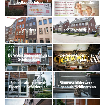
goedkopeschilder
betrouwbareschilder
Schilders
schildersbedrijf
Burenkorting-Eigenhuis-
De-Nooy-Eigenhuis-
Schilderplan
Schilderplan
Schilderabonnement-
Binnenschilderwerk-
Eigenhuis-Schilderplan
Eigenhuis-Schilderplan