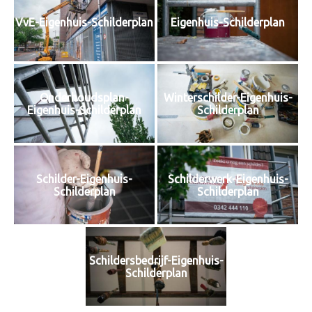
VvE-Eigenhuis-Schilderplan
Eigenhuis-Schilderplan
Onderhoudsplan-
Winterschilder-Eigenhuis-
Eigenhuis-Schilderplan
Schilderplan
Schilder-Eigenhuis-
Schilderwerk-Eigenhuis-
Schilderplan
Schilderplan
Schildersbedrijf-Eigenhuis-
Schilderplan