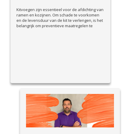
Kitvoegen zijn essentieel voor de afdichting van
ramen en kozijnen. Om schade te voorkomen
en de levensduur van de kit te verlengen, is het
belangrijk om preventieve maatregelen te
nemen. In deze blog bespreken we praktische
tips om kitvoegen goed te onderhouden en
problemen vroegtijdig te signaleren. Waarom
preventie belangrijk is Beschadigde kitvoegen
View Article
kunnen leiden...