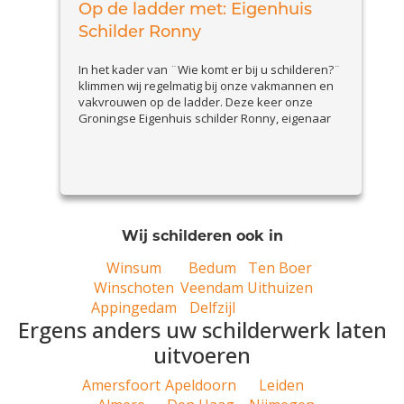
Op de ladder met: Eigenhuis
Schilder Ronny
In het kader van ¨Wie komt er bij u schilderen?¨
klimmen wij regelmatig bij onze vakmannen en
vakvrouwen op de ladder. Deze keer onze
Groningse Eigenhuis schilder Ronny, eigenaar
van Verfijnd Schilders- & stukadoorsbedrijf. Stel
je eens voor, wie is Ronny en wat doet hij zoal?
Ik ben Ronny Meertens, eigenaar van Verfijnd
View Article
Schilders- &...
Wij schilderen ook in
Winsum
Bedum
Ten Boer
Winschoten
Veendam
Uithuizen
Appingedam
Delfzijl
Ergens anders uw schilderwerk laten
uitvoeren
Amersfoort
Apeldoorn
Leiden