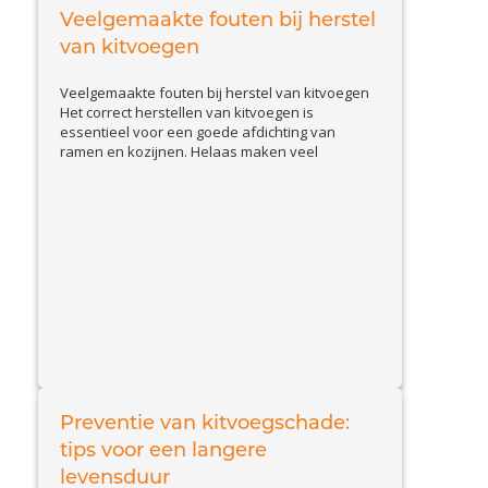
hoe u schade door slakken herkent en welke
Veelgemaakte fouten bij herstel
View Article
effectieve...
van kitvoegen
Veelgemaakte fouten bij herstel van kitvoegen
Het correct herstellen van kitvoegen is
essentieel voor een goede afdichting van
ramen en kozijnen. Helaas maken veel
huiseigenaren en doe-het-zelvers
veelvoorkomende fouten, waardoor de kit
sneller loslaat of beschadigd raakt. In deze blog
bespreken we de belangrijkste valkuilen en
geven we tips om kitproblemen effectief op te
View Article
lossen....
Preventie van kitvoegschade:
tips voor een langere
levensduur